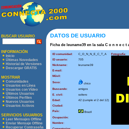
DATOS DE USUARIO
BUSCAR USUARIO
Ficha de leuname39 en la sala C o n n e c t a
INFORMACIÓN
ID comunidad:
C_O_N_N_E_C_T_A
Fotografía:
Inicio
ID usuario:
705
Últimas Novedades
Historial de Versiones
Nickname:
leuname39
Descargar GRATIS
E-mail:
Móvil:
MOSTRAR
Comunidades
Sexo:
chico
Usuarios en Línea
Buscando:
amigos
Usuarios con Vídeo
Últimos Usuarios
E. civil:
soltero
Últimos Perfiles
Edad:
42 (cumple el 2 del 12)
Nuevos Usuarios
Usuarios Activos
Ciudad:
País:
Brazil
SERVICIOS USUARIOS
Ocupación:
Leer Mensajes Offline
Nombre:
Enviar Mensaje Offline
Recuperar Contraseña
Comentarios: