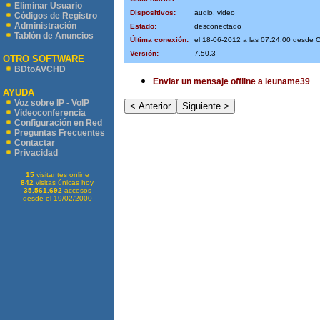
Eliminar Usuario
Dispositivos:
audio, video
Códigos de Registro
Administración
Estado:
desconectado
Tablón de Anuncios
Última conexión:
el 18-06-2012 a las 07:24:00 desde
Versión:
7.50.3
OTRO SOFTWARE
BDtoAVCHD
Enviar un mensaje offline a leuname39
AYUDA
Voz sobre IP - VoIP
Videoconferencia
Configuración en Red
Preguntas Frecuentes
Contactar
Privacidad
15
visitantes online
842
visitas únicas hoy
35.561.692
accesos
desde el 19/02/2000