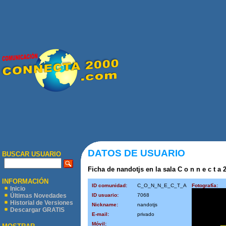
DATOS DE USUARIO
BUSCAR USUARIO
Ficha de nandotjs en la sala C o n n e c t a 2
INFORMACIÓN
ID comunidad:
C_O_N_N_E_C_T_A
Fotografía:
Inicio
ID usuario:
7068
Últimas Novedades
Historial de Versiones
Nickname:
nandotjs
Descargar GRATIS
E-mail:
privado
Móvil: