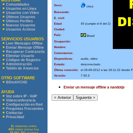
MOSTRAR
Comunidades
Sexo:
chico
Usuarios en Línea
Buscando:
Usuarios con Vídeo
Últimos Usuarios
E. civil:
Últimos Perfiles
Edad:
45 (cumple el 9 del 2)
Nuevos Usuarios
Usuarios Activos
Ciudad:
País:
Brazil
SERVICIOS USUARIOS
Ocupación:
Leer Mensajes Offline
Nombre:
Enviar Mensaje Offline
Recuperar Contraseña
Comentarios:
Eliminar Usuario
Dispositivos:
audio, video
Códigos de Registro
Administración
Estado:
desconectado
Tablón de Anuncios
Última conexión:
el 29-09-2012 a las 18:11:22 desde
Versión:
7.50.3
OTRO SOFTWARE
BDtoAVCHD
Enviar un mensaje offline a nandotjs
AYUDA
Voz sobre IP - VoIP
Videoconferencia
Configuración en Red
Preguntas Frecuentes
Contactar
Privacidad
11
visitantes online
853
visitas únicas hoy
35.561.761
accesos