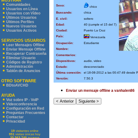
MOSTRAR
Comunidades
Sexo:
chico
Usuarios en Línea
Buscando:
chica
Usuarios con Vídeo
Últimos Usuarios
E. civil:
soltero
Últimos Perfiles
Edad:
40 (cumple el 15 del 7)
Nuevos Usuarios
Usuarios Activos
Ciudad:
Puerto La Cruz
País:
Venezuela
SERVICIOS USUARIOS
Ocupación:
Estudiante
Leer Mensajes Offline
Nombre:
Enviar Mensaje Offline
Recuperar Contraseña
Comentarios:
Eliminar Usuario
Dispositivos:
audio, video
Códigos de Registro
Administración
Estado:
desconectado
Tablón de Anuncios
Última conexión:
el 18-08-2012 a las 00:47:49 desd
Versión:
7.50.3
OTRO SOFTWARE
BDtoAVCHD
Enviar un mensaje offline a vanhalen86
AYUDA
Voz sobre IP - VoIP
Videoconferencia
Configuración en Red
Preguntas Frecuentes
Contactar
Privacidad
19
visitantes online
951
visitas únicas hoy
35.563.740
accesos