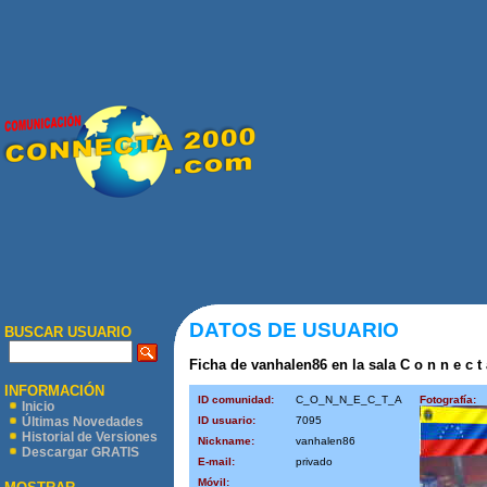
DATOS DE USUARIO
BUSCAR USUARIO
Ficha de vanhalen86 en la sala C o n n e c t 
INFORMACIÓN
ID comunidad:
C_O_N_N_E_C_T_A
Fotografía:
Inicio
ID usuario:
7095
Últimas Novedades
Historial de Versiones
Nickname:
vanhalen86
Descargar GRATIS
E-mail:
privado
Móvil: