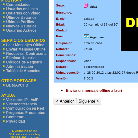
MOSTRAR
Comunidades
Sexo:
chica
Usuarios en Línea
Buscando:
Usuarios con Vídeo
Últimos Usuarios
E. civil:
casada
Últimos Perfiles
Edad:
69 (cumple el 17 del 10)
Nuevos Usuarios
Usuarios Activos
Ciudad:
País:
Argentina
SERVICIOS USUARIOS
Ocupación:
ama de casa
Leer Mensajes Offline
Nombre:
Laura
Enviar Mensaje Offline
Recuperar Contraseña
Comentarios:
Eliminar Usuario
Dispositivos:
video
Códigos de Registro
Administración
Estado:
desconectado
Tablón de Anuncios
Última conexión:
el 28-06-2012 a las 22:02:27 desde
Versión:
7.50.3
OTRO SOFTWARE
BDtoAVCHD
Enviar un mensaje offline a lauri
AYUDA
Voz sobre IP - VoIP
Videoconferencia
Configuración en Red
Preguntas Frecuentes
Contactar
Privacidad
6
visitantes online
961
visitas únicas hoy
35.563.493
accesos