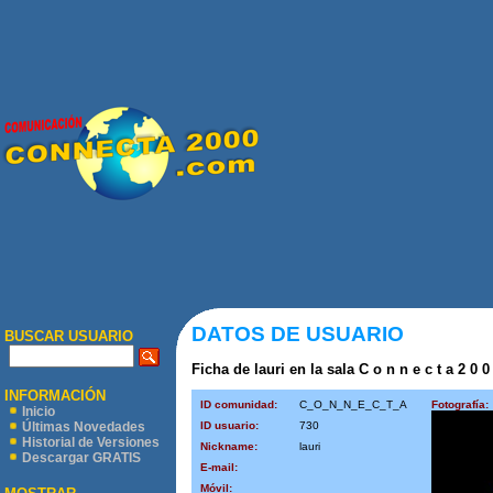
DATOS DE USUARIO
BUSCAR USUARIO
Ficha de lauri en la sala C o n n e c t a 2 0 0
INFORMACIÓN
ID comunidad:
C_O_N_N_E_C_T_A
Fotografía:
Inicio
ID usuario:
730
Últimas Novedades
Historial de Versiones
Nickname:
lauri
Descargar GRATIS
E-mail:
Móvil: