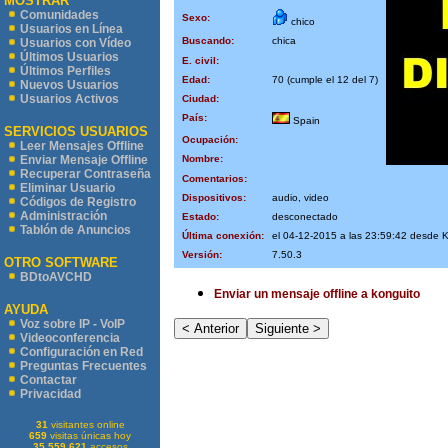
MOSTRAR
Comunidades
Sexo:
chico
Usuarios en Línea
Buscando:
chica
Usuarios con Vídeo
Últimos Usuarios
E. civil:
Últimos Perfiles
Edad:
70 (cumple el 12 del 7)
Nuevos Usuarios
Usuarios Activos
Ciudad:
País:
Spain
SERVICIOS USUARIOS
Ocupación:
Leer Mensajes Offline
Nombre:
Enviar Mensaje Offline
Recuperar Contraseña
Comentarios:
Eliminar Usuario
Dispositivos:
audio, video
Códigos de Registro
Administración
Estado:
desconectado
Tablón de Anuncios
Última conexión:
el 04-12-2015 a las 23:59:42 desde 
Versión:
7.50.3
OTRO SOFTWARE
BDtoAVCHD
Enviar un mensaje offline a konguito
AYUDA
Voz sobre IP - VoIP
Videoconferencia
Configuración en Red
Preguntas Frecuentes
Contactar
Privacidad
31
visitantes online
659
visitas únicas hoy
35.559.621
accesos