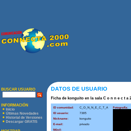
DATOS DE USUARIO
BUSCAR USUARIO
Ficha de konguito en la sala C o n n e c t a 
INFORMACIÓN
ID comunidad:
C_O_N_N_E_C_T_A
Fotografía:
Inicio
ID usuario:
7385
Últimas Novedades
Historial de Versiones
Nickname:
konguito
Descargar GRATIS
E-mail:
privado
Móvil: