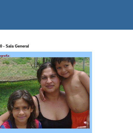
 0 - Sala General
ografía: