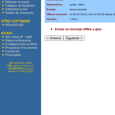
Eliminar Usuario
Dispositivos:
audio, video
Códigos de Registro
Administración
Estado:
desconectado
Tablón de Anuncios
Última conexión:
el 06-12-2012 a las 15:19:24 desde 
Versión:
7.50.3
OTRO SOFTWARE
BDtoAVCHD
Enviar un mensaje offline a gina
AYUDA
Voz sobre IP - VoIP
Videoconferencia
Configuración en Red
Preguntas Frecuentes
Contactar
Privacidad
18
visitantes online
620
visitas únicas hoy
35.558.009
accesos
desde el 19/02/2000