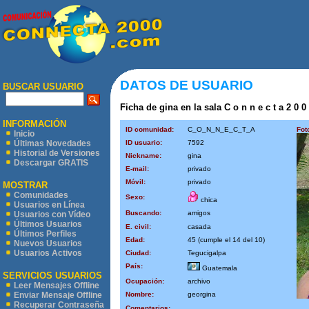
DATOS DE USUARIO
BUSCAR USUARIO
Ficha de gina en la sala C o n n e c t a 2 0 0
INFORMACIÓN
ID comunidad:
C_O_N_N_E_C_T_A
Fot
Inicio
ID usuario:
7592
Últimas Novedades
Historial de Versiones
Nickname:
gina
Descargar GRATIS
E-mail:
privado
Móvil:
privado
MOSTRAR
Comunidades
Sexo:
chica
Usuarios en Línea
Buscando:
amigos
Usuarios con Vídeo
Últimos Usuarios
E. civil:
casada
Últimos Perfiles
Edad:
45 (cumple el 14 del 10)
Nuevos Usuarios
Usuarios Activos
Ciudad:
Tegucigalpa
País:
Guatemala
SERVICIOS USUARIOS
Ocupación:
archivo
Leer Mensajes Offline
Nombre:
georgina
Enviar Mensaje Offline
Recuperar Contraseña
Comentarios: