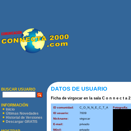
DATOS DE USUARIO
BUSCAR USUARIO
Ficha de virgocar en la sala C o n n e c t a 2
INFORMACIÓN
ID comunidad:
C_O_N_N_E_C_T_A
Fotografía:
Inicio
ID usuario:
7609
Últimas Novedades
Historial de Versiones
Nickname:
virgocar
Descargar GRATIS
E-mail:
privado
Móvil:
privado