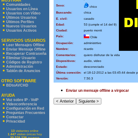
MOSTRAR
Comunidades
Sexo:
chico
Usuarios en Línea
Buscando:
chica
Usuarios con Vídeo
Últimos Usuarios
E. civil:
casado
Últimos Perfiles
Edad:
53 (cumple el 14 del 9)
Nuevos Usuarios
Usuarios Activos
Ciudad:
puerto montt
País:
Chile
SERVICIOS USUARIOS
Ocupación:
administrtivo
Leer Mensajes Offline
Nombre:
ricardo
Enviar Mensaje Offline
Recuperar Contraseña
Comentarios:
quiero disfrutar de la vida
Eliminar Usuario
Dispositivos:
audio, video
Códigos de Registro
Administración
Estado:
desconectado
Tablón de Anuncios
Última conexión:
el 18-12-2012 a las 03:45:44 desde p
Versión:
7.50.3
OTRO SOFTWARE
BDtoAVCHD
Enviar un mensaje offline a virgocar
AYUDA
Voz sobre IP - VoIP
Videoconferencia
Configuración en Red
Preguntas Frecuentes
Contactar
Privacidad
13
visitantes online
1.447
visitas únicas hoy
35.576.238
accesos