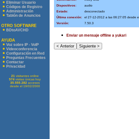
Eliminar Usuario
Dispositivos:
audio
Códigos de Registro
Administración
Estado:
desconectado
Tablón de Anuncios
Última conexión:
el 27-12-2012 a las 06:27:05 desde 
Versión:
7.50.3
OTRO SOFTWARE
BDtoAVCHD
Enviar un mensaje offline a yukari
AYUDA
Voz sobre IP - VoIP
Videoconferencia
Configuración en Red
Preguntas Frecuentes
Contactar
Privacidad
21
visitantes online
574
visitas únicas hoy
35.555.282
accesos
desde el 19/02/2000