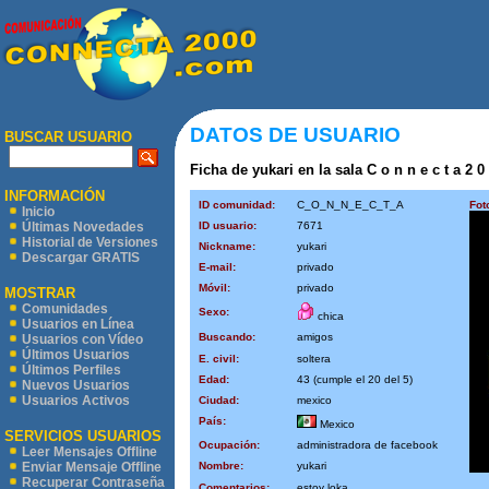
DATOS DE USUARIO
BUSCAR USUARIO
Ficha de yukari en la sala C o n n e c t a 2 0
INFORMACIÓN
ID comunidad:
C_O_N_N_E_C_T_A
Fot
Inicio
ID usuario:
7671
Últimas Novedades
Historial de Versiones
Nickname:
yukari
Descargar GRATIS
E-mail:
privado
Móvil:
privado
MOSTRAR
Comunidades
Sexo:
chica
Usuarios en Línea
Buscando:
amigos
Usuarios con Vídeo
Últimos Usuarios
E. civil:
soltera
Últimos Perfiles
Edad:
43 (cumple el 20 del 5)
Nuevos Usuarios
Usuarios Activos
Ciudad:
mexico
País:
Mexico
SERVICIOS USUARIOS
Ocupación:
administradora de facebook
Leer Mensajes Offline
Nombre:
yukari
Enviar Mensaje Offline
Recuperar Contraseña
Comentarios:
estoy loka