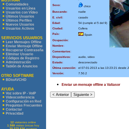
MOSTRAR
Comunidades
Sexo:
chico
Usuarios en Línea
Buscando:
nadie
Usuarios con Vídeo
Últimos Usuarios
E. civil:
casado
Últimos Perfiles
Edad:
54 (cumple el 5 del 9)
Nuevos Usuarios
Usuarios Activos
Ciudad:
Cullera
País:
Spain
SERVICIOS USUARIOS
Ocupación:
Leer Mensajes Offline
Nombre:
Enviar Mensaje Offline
Recuperar Contraseña
Comentarios:
Eliminar Usuario
Dispositivos:
audio, video
Códigos de Registro
Administración
Estado:
desconectado
Tablón de Anuncios
Última conexión:
el 07-01-2013 a las 13:23:21 desde 
Versión:
7.50.2
OTRO SOFTWARE
BDtoAVCHD
Enviar un mensaje offline a Valtasor
AYUDA
Voz sobre IP - VoIP
Videoconferencia
Configuración en Red
Preguntas Frecuentes
Contactar
Privacidad
12
visitantes online
1.588
visitas únicas hoy
35.575.626
accesos