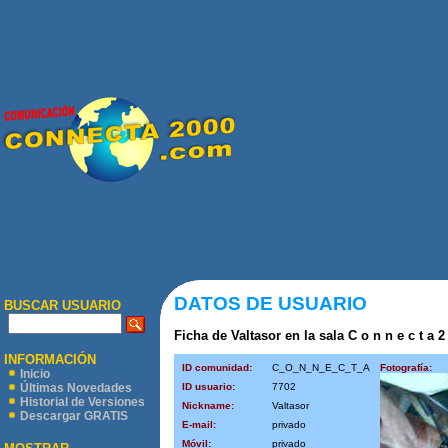
DATOS DE USUARIO
BUSCAR USUARIO
Ficha de Valtasor en la sala C o n n e c t a 2
INFORMACIÓN
ID comunidad:
C_O_N_N_E_C_T_A
Fotografía:
Inicio
ID usuario:
7702
Últimas Novedades
Historial de Versiones
Nickname:
Valtasor
Descargar GRATIS
E-mail:
privado
Móvil:
privado