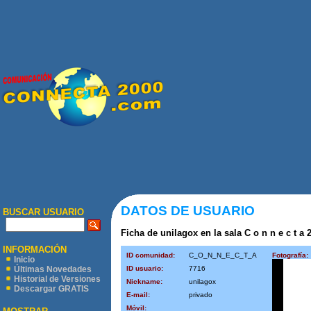
DATOS DE USUARIO
BUSCAR USUARIO
Ficha de unilagox en la sala C o n n e c t a 2
INFORMACIÓN
ID comunidad:
C_O_N_N_E_C_T_A
Fotografía:
Inicio
ID usuario:
7716
Últimas Novedades
Historial de Versiones
Nickname:
unilagox
Descargar GRATIS
E-mail:
privado
Móvil: