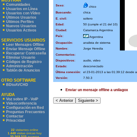
MOSTRAR
Comunidades
Sexo:
chico
Usuarios en Línea
Buscando:
chica
Usuarios con Vídeo
Últimos Usuarios
E. civil:
soltero
Últimos Perfiles
Edad:
50 (cumple el 21 del 10)
Nuevos Usuarios
Usuarios Activos
Ciudad:
Catamarca Argentina
País:
Argentina
SERVICIOS USUARIOS
Ocupación:
analista de sistema
Leer Mensajes Offline
Nombre:
Jorge Heredia
Enviar Mensaje Offline
Recuperar Contraseña
Comentarios:
Eliminar Usuario
Dispositivos:
audio, video
Códigos de Registro
Administración
Estado:
desconectado
Tablón de Anuncios
Última conexión:
el 23-01-2013 a las 01:39:12 desde 
Versión:
7.50.3
OTRO SOFTWARE
BDtoAVCHD
Enviar un mensaje offline a unilagox
AYUDA
Voz sobre IP - VoIP
Videoconferencia
Configuración en Red
Preguntas Frecuentes
Contactar
Privacidad
22
visitantes online
1.448
visitas únicas hoy
35.569.525
accesos