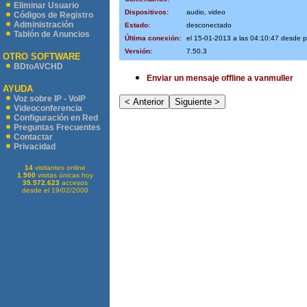
Eliminar Usuario
Dispositivos:
audio, video
Códigos de Registro
Administración
Estado:
desconectado
Tablón de Anuncios
Última conexión:
el 15-01-2013 a las 04:10:47 desde 
Versión:
7.50.3
OTRO SOFTWARE
BDtoAVCHD
Enviar un mensaje offline a vanmuller
AYUDA
Voz sobre IP - VoIP
Videoconferencia
Configuración en Red
Preguntas Frecuentes
Contactar
Privacidad
14
visitantes online
1.500
visitas únicas hoy
35.572.623
accesos
desde el 19/02/2000