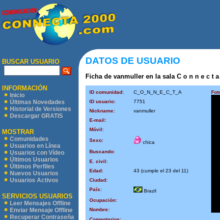
DATOS DE USUARIO
BUSCAR USUARIO
Ficha de vanmuller en la sala C o n n e c t a
INFORMACIÓN
ID comunidad:
C_O_N_N_E_C_T_A
Fot
Inicio
ID usuario:
7751
Últimas Novedades
Historial de Versiones
Nickname:
vanmuller
Descargar GRATIS
E-mail:
Móvil:
MOSTRAR
Comunidades
Sexo:
chica
Usuarios en Línea
Buscando:
Usuarios con Vídeo
Últimos Usuarios
E. civil:
Últimos Perfiles
Edad:
43 (cumple el 23 del 11)
Nuevos Usuarios
Usuarios Activos
Ciudad:
País:
Brazil
SERVICIOS USUARIOS
Ocupación:
Leer Mensajes Offline
Nombre:
Enviar Mensaje Offline
Recuperar Contraseña
Comentarios: