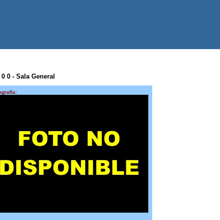
 0 0 - Sala General
ografía: