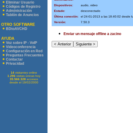
Eliminar Usuario
Dispositivos:
audio, video
Códigos de Registro
Administración
Estado:
desconectado
Tablón de Anuncios
Última conexión:
el 24-01-2013 a las 18:40:02 desde l
Versión:
7.50.3
OTRO SOFTWARE
BDtoAVCHD
Enviar un mensaje offline a zacino
AYUDA
Voz sobre IP - VoIP
Videoconferencia
Configuración en Red
Preguntas Frecuentes
Contactar
Privacidad
14
visitantes online
1.296
visitas únicas hoy
35.566.328
accesos
desde el 19/02/2000