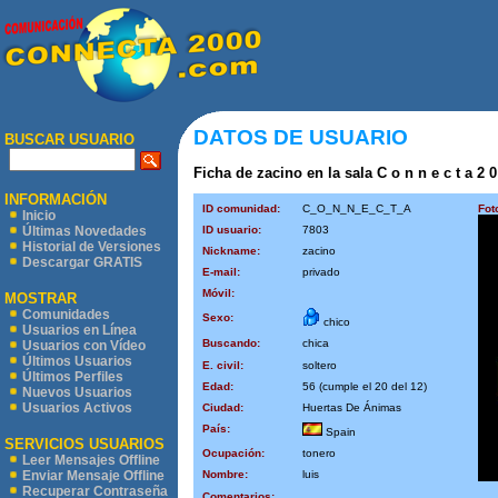
DATOS DE USUARIO
BUSCAR USUARIO
Ficha de zacino en la sala C o n n e c t a 2 0
INFORMACIÓN
ID comunidad:
C_O_N_N_E_C_T_A
Fot
Inicio
ID usuario:
7803
Últimas Novedades
Historial de Versiones
Nickname:
zacino
Descargar GRATIS
E-mail:
privado
Móvil:
MOSTRAR
Comunidades
Sexo:
chico
Usuarios en Línea
Buscando:
chica
Usuarios con Vídeo
Últimos Usuarios
E. civil:
soltero
Últimos Perfiles
Edad:
56 (cumple el 20 del 12)
Nuevos Usuarios
Usuarios Activos
Ciudad:
Huertas De Ánimas
País:
Spain
SERVICIOS USUARIOS
Ocupación:
tonero
Leer Mensajes Offline
Nombre:
luis
Enviar Mensaje Offline
Recuperar Contraseña
Comentarios: