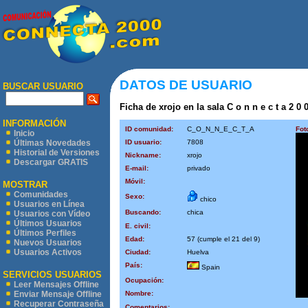
DATOS DE USUARIO
BUSCAR USUARIO
Ficha de xrojo en la sala C o n n e c t a 2 0 
INFORMACIÓN
ID comunidad:
C_O_N_N_E_C_T_A
Fot
Inicio
ID usuario:
7808
Últimas Novedades
Historial de Versiones
Nickname:
xrojo
Descargar GRATIS
E-mail:
privado
Móvil:
MOSTRAR
Comunidades
Sexo:
chico
Usuarios en Línea
Buscando:
chica
Usuarios con Vídeo
Últimos Usuarios
E. civil:
Últimos Perfiles
Edad:
57 (cumple el 21 del 9)
Nuevos Usuarios
Usuarios Activos
Ciudad:
Huelva
País:
Spain
SERVICIOS USUARIOS
Ocupación:
Leer Mensajes Offline
Nombre:
Enviar Mensaje Offline
Recuperar Contraseña
Comentarios: