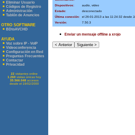
Eliminar Usuario
Dispositivos:
audio, video
Códigos de Registro
Administración
Estado:
desconectado
Tablón de Anuncios
Última conexión:
el 26-01-2013 a las 11:24:32 desde J
Versión:
7.50.3
OTRO SOFTWARE
BDtoAVCHD
Enviar un mensaje offline a xrojo
AYUDA
Voz sobre IP - VoIP
Videoconferencia
Configuración en Red
Preguntas Frecuentes
Contactar
Privacidad
22
visitantes online
1.260
visitas únicas hoy
35.566.048
accesos
desde el 19/02/2000