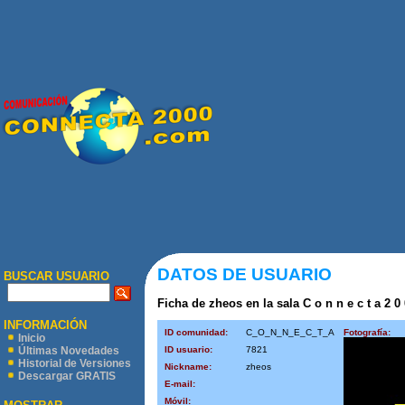
DATOS DE USUARIO
BUSCAR USUARIO
Ficha de zheos en la sala C o n n e c t a 2 0
INFORMACIÓN
ID comunidad:
C_O_N_N_E_C_T_A
Fotografía:
Inicio
ID usuario:
7821
Últimas Novedades
Historial de Versiones
Nickname:
zheos
Descargar GRATIS
E-mail:
Móvil: