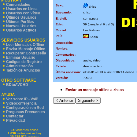
MOSTRAR
Comunidades
Sexo:
chico
Usuarios en Línea
Buscando:
chico
Usuarios con Vídeo
Últimos Usuarios
E. civil:
con pareja
Últimos Perfiles
Edad:
59 (cumple el 6 del 3)
Nuevos Usuarios
Usuarios Activos
Ciudad:
Las Palmas
País:
Spain
SERVICIOS USUARIOS
Ocupación:
Leer Mensajes Offline
Nombre:
Enviar Mensaje Offline
Recuperar Contraseña
Comentarios:
Eliminar Usuario
Dispositivos:
audio, video
Códigos de Registro
Administración
Estado:
desconectado
Tablón de Anuncios
Última conexión:
el 28-01-2013 a las 02:06:14 desde 
Versión:
7.50.3
OTRO SOFTWARE
BDtoAVCHD
Enviar un mensaje offline a zheos
AYUDA
Voz sobre IP - VoIP
Videoconferencia
Configuración en Red
Preguntas Frecuentes
Contactar
Privacidad
15
visitantes online
1.636
visitas únicas hoy
35.575.575
accesos