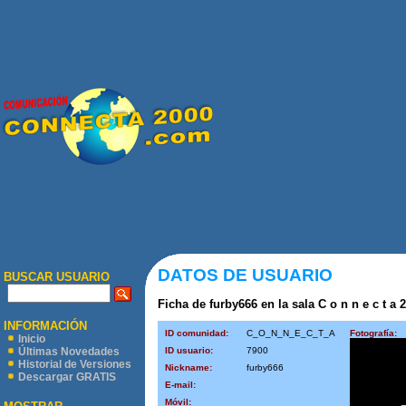
DATOS DE USUARIO
BUSCAR USUARIO
Ficha de furby666 en la sala C o n n e c t a 2
INFORMACIÓN
ID comunidad:
C_O_N_N_E_C_T_A
Fotografía:
Inicio
ID usuario:
7900
Últimas Novedades
Historial de Versiones
Nickname:
furby666
Descargar GRATIS
E-mail:
Móvil: