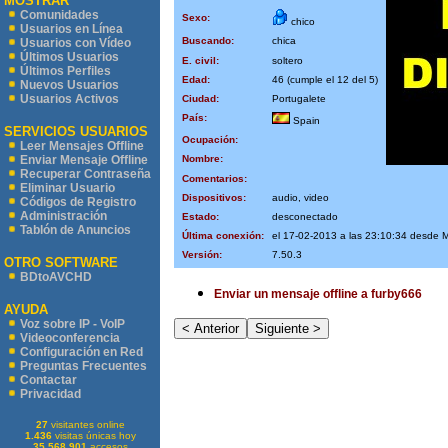
MOSTRAR
Comunidades
Sexo:
chico
Usuarios en Línea
Buscando:
chica
Usuarios con Vídeo
Últimos Usuarios
E. civil:
soltero
Últimos Perfiles
Edad:
46 (cumple el 12 del 5)
Nuevos Usuarios
Usuarios Activos
Ciudad:
Portugalete
País:
Spain
SERVICIOS USUARIOS
Ocupación:
Leer Mensajes Offline
Nombre:
Enviar Mensaje Offline
Recuperar Contraseña
Comentarios:
Eliminar Usuario
Dispositivos:
audio, video
Códigos de Registro
Administración
Estado:
desconectado
Tablón de Anuncios
Última conexión:
el 17-02-2013 a las 23:10:34 desde 
Versión:
7.50.3
OTRO SOFTWARE
BDtoAVCHD
Enviar un mensaje offline a furby666
AYUDA
Voz sobre IP - VoIP
Videoconferencia
Configuración en Red
Preguntas Frecuentes
Contactar
Privacidad
27
visitantes online
1.436
visitas únicas hoy
35.568.901
accesos