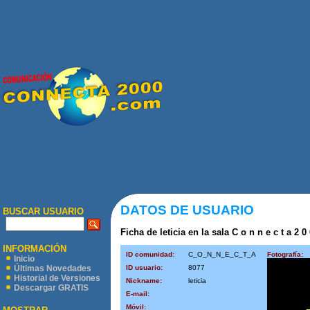
DATOS DE USUARIO
BUSCAR USUARIO
Ficha de leticia en la sala C o n n e c t a 2 0
INFORMACIÓN
ID comunidad:
C_O_N_N_E_C_T_A
Fotografía:
Inicio
ID usuario:
8077
Últimas Novedades
Historial de Versiones
Nickname:
leticia
Descargar GRATIS
E-mail:
Móvil: