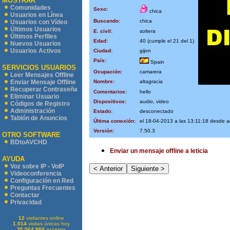
MOSTRAR
Comunidades
Sexo:
chica
Usuarios en Línea
Buscando:
chica
Usuarios con Vídeo
Últimos Usuarios
E. civil:
soltera
Últimos Perfiles
Edad:
40 (cumple el 21 del 1)
Nuevos Usuarios
Usuarios Activos
Ciudad:
gijon
País:
Spain
SERVICIOS USUARIOS
Ocupación:
camarera
Leer Mensajes Offline
Nombre:
altagracia
Enviar Mensaje Offline
Recuperar Contraseña
Comentarios:
hello
Eliminar Usuario
Dispositivos:
audio, video
Códigos de Registro
Administración
Estado:
desconectado
Tablón de Anuncios
Última conexión:
el 18-04-2013 a las 13:11:18 desde 
Versión:
7.50.3
OTRO SOFTWARE
BDtoAVCHD
Enviar un mensaje offline a leticia
AYUDA
Voz sobre IP - VoIP
Videoconferencia
Configuración en Red
Preguntas Frecuentes
Contactar
Privacidad
12
visitantes online
1.014
visitas únicas hoy
35.564.860
accesos