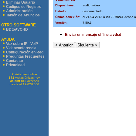
Eliminar Usuario
Dispositivos:
audio, video
Códigos de Registro
Administración
Estado:
desconectado
Tablón de Anuncios
Última conexión:
el 24-04-2013 a las 20:56:41 desde
Versión:
7.50.3
OTRO SOFTWARE
BDtoAVCHD
Enviar un mensaje offline a vdsd
AYUDA
Voz sobre IP - VoIP
Videoconferencia
Configuración en Red
Preguntas Frecuentes
Contactar
Privacidad
7
visitantes online
671
visitas únicas hoy
35.559.813
accesos
desde el 19/02/2000