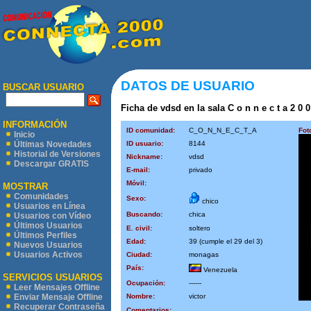
DATOS DE USUARIO
BUSCAR USUARIO
Ficha de vdsd en la sala C o n n e c t a 2 0 0
INFORMACIÓN
ID comunidad:
C_O_N_N_E_C_T_A
Fot
Inicio
ID usuario:
8144
Últimas Novedades
Historial de Versiones
Nickname:
vdsd
Descargar GRATIS
E-mail:
privado
Móvil:
MOSTRAR
Comunidades
Sexo:
chico
Usuarios en Línea
Buscando:
chica
Usuarios con Vídeo
Últimos Usuarios
E. civil:
soltero
Últimos Perfiles
Edad:
39 (cumple el 29 del 3)
Nuevos Usuarios
Usuarios Activos
Ciudad:
monagas
País:
Venezuela
SERVICIOS USUARIOS
Ocupación:
------
Leer Mensajes Offline
Nombre:
victor
Enviar Mensaje Offline
Recuperar Contraseña
Comentarios: