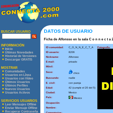
DATOS DE USUARIO
BUSCAR USUARIO
Ficha de Alfonsso en la sala C o n n e c t a 
INFORMACIÓN
ID comunidad:
C_O_N_N_E_C_T_A
Fotografía:
Inicio
ID usuario:
8206
Últimas Novedades
Historial de Versiones
Nickname:
Alfonsso
Descargar GRATIS
E-mail:
privado
Móvil:
MOSTRAR
Comunidades
Sexo:
chico
Usuarios en Línea
Buscando:
nadie
Usuarios con Vídeo
Últimos Usuarios
E. civil:
con pareja
Últimos Perfiles
Edad:
42 (cumple el 20 del 5)
Nuevos Usuarios
Usuarios Activos
Ciudad:
Mexico
País:
Mexico
SERVICIOS USUARIOS
Ocupación:
Leer Mensajes Offline
Nombre:
Enviar Mensaje Offline
Recuperar Contraseña
Comentarios: