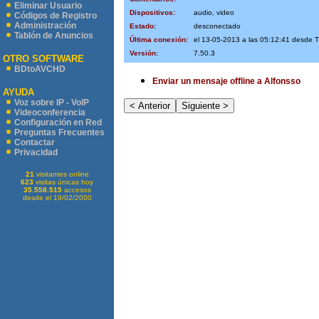
Eliminar Usuario
Dispositivos:
audio, video
Códigos de Registro
Administración
Estado:
desconectado
Tablón de Anuncios
Última conexión:
el 13-05-2013 a las 05:12:41 desde T
Versión:
7.50.3
OTRO SOFTWARE
BDtoAVCHD
Enviar un mensaje offline a Alfonsso
AYUDA
Voz sobre IP - VoIP
Videoconferencia
Configuración en Red
Preguntas Frecuentes
Contactar
Privacidad
21
visitantes online
623
visitas únicas hoy
35.558.515
accesos
desde el 19/02/2000