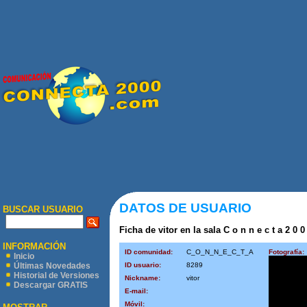
DATOS DE USUARIO
BUSCAR USUARIO
Ficha de vitor en la sala C o n n e c t a 2 0 0
INFORMACIÓN
ID comunidad:
C_O_N_N_E_C_T_A
Fotografía:
Inicio
ID usuario:
8289
Últimas Novedades
Historial de Versiones
Nickname:
vitor
Descargar GRATIS
E-mail:
Móvil: