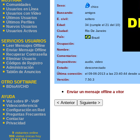
MOSTRAR
Comunidades
Sexo:
chico
Usuarios en Línea
Buscando:
amigos
Usuarios con Vídeo
Últimos Usuarios
E. civil:
soltero
Últimos Perfiles
Edad:
34 (cumple el 21 del 10)
Nuevos Usuarios
Usuarios Activos
Ciudad:
Rio De Janeiro
País:
Brazil
SERVICIOS USUARIOS
Ocupación:
Leer Mensajes Offline
Nombre:
Enviar Mensaje Offline
Recuperar Contraseña
Comentarios:
Eliminar Usuario
Dispositivos:
audio, video
Códigos de Registro
Administración
Estado:
desconectado
Tablón de Anuncios
Última conexión:
el 09-06-2013 a las 23:40:44 desde 
Versión:
7.50.3
OTRO SOFTWARE
BDtoAVCHD
Enviar un mensaje offline a vitor
AYUDA
Voz sobre IP - VoIP
Videoconferencia
Configuración en Red
Preguntas Frecuentes
Contactar
Privacidad
9
visitantes online
906
visitas únicas hoy
35.562.384
accesos