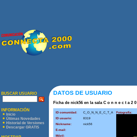
DATOS DE USUARIO
BUSCAR USUARIO
Ficha de nick56 en la sala C o n n e c t a 2 0
INFORMACIÓN
ID comunidad:
C_O_N_N_E_C_T_A
Fotografía:
Inicio
ID usuario:
8319
Últimas Novedades
Historial de Versiones
Nickname:
nick56
Descargar GRATIS
E-mail:
Móvil: