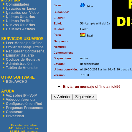
MOSTRAR
Comunidades
Sexo:
chico
Usuarios en Línea
Buscando:
Usuarios con Vídeo
Últimos Usuarios
E. civil:
Últimos Perfiles
Edad:
56 (cumple el 8 del 2)
Nuevos Usuarios
Usuarios Activos
Ciudad:
Cadiz
País:
Spain
SERVICIOS USUARIOS
Ocupación:
Leer Mensajes Offline
Nombre:
Enviar Mensaje Offline
Recuperar Contraseña
Comentarios:
Eliminar Usuario
Dispositivos:
audio
Códigos de Registro
Administración
Estado:
desconectado
Tablón de Anuncios
Última conexión:
el 19-06-2013 a las 16:41:36 desde
Versión:
7.50.3
OTRO SOFTWARE
BDtoAVCHD
Enviar un mensaje offline a nick56
AYUDA
Voz sobre IP - VoIP
Videoconferencia
Configuración en Red
Preguntas Frecuentes
Contactar
Privacidad
15
visitantes online
641
visitas únicas hoy
35.558.143
accesos