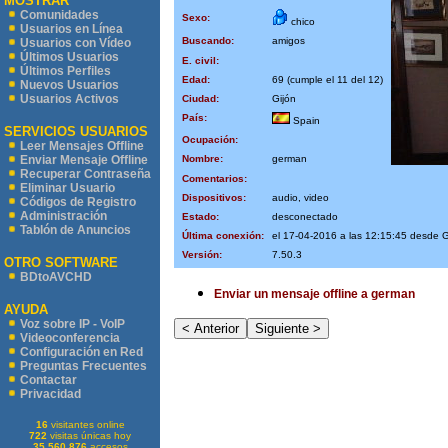
MOSTRAR
Comunidades
Sexo:
chico
Usuarios en Línea
Buscando:
amigos
Usuarios con Vídeo
Últimos Usuarios
E. civil:
Últimos Perfiles
Edad:
69 (cumple el 11 del 12)
Nuevos Usuarios
Usuarios Activos
Ciudad:
Gijón
País:
Spain
SERVICIOS USUARIOS
Ocupación:
Leer Mensajes Offline
Nombre:
german
Enviar Mensaje Offline
Recuperar Contraseña
Comentarios:
Eliminar Usuario
Dispositivos:
audio, video
Códigos de Registro
Administración
Estado:
desconectado
Tablón de Anuncios
Última conexión:
el 17-04-2016 a las 12:15:45 desd
Versión:
7.50.3
OTRO SOFTWARE
BDtoAVCHD
Enviar un mensaje offline a german
AYUDA
Voz sobre IP - VoIP
Videoconferencia
Configuración en Red
Preguntas Frecuentes
Contactar
Privacidad
16
visitantes online
722
visitas únicas hoy
35.560.876
accesos