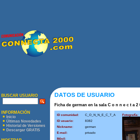
DATOS DE USUARIO
BUSCAR USUARIO
Ficha de german en la sala C o n n e c t a 2 
INFORMACIÓN
ID comunidad:
C_O_N_N_E_C_T_A
Fotografía:
Inicio
ID usuario:
8382
Últimas Novedades
Historial de Versiones
Nickname:
german
Descargar GRATIS
E-mail:
privado
Móvil: