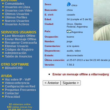
MOSTRAR
Comunidades
Sexo:
chico
Usuarios en Línea
Buscando:
chica
Usuarios con Vídeo
Últimos Usuarios
E. civil:
casado
Últimos Perfiles
Edad:
34 (cumple el 5 del 8)
Nuevos Usuarios
Ciudad:
Once, Distrito
Usuarios Activos
Federal, Argentina
País:
SERVICIOS USUARIOS
Argentina
Leer Mensajes Offline
Ocupación:
bueno
Enviar Mensaje Offline
Nombre:
jorge
Recuperar Contraseña
Eliminar Usuario
Comentarios:
si te quiero
Códigos de Registro
Dispositivos:
audio, video
Administración
Estado:
desconectado
Tablón de Anuncios
Última conexión:
el 25-07-2013 a las 04:22:40 desde 
OTRO SOFTWARE
Versión:
7.50.3
BDtoAVCHD
Enviar un mensaje offline a villarrealjorg
AYUDA
Voz sobre IP - VoIP
Videoconferencia
Configuración en Red
Preguntas Frecuentes
Contactar
Privacidad
12
visitantes online
633
visitas únicas hoy
35.558.083
accesos