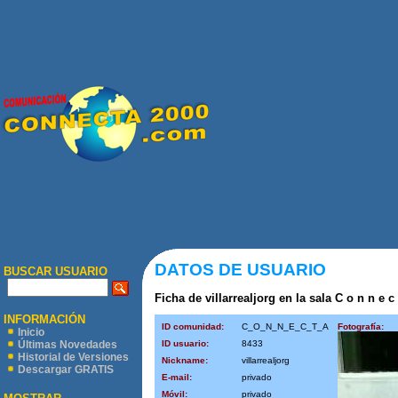
DATOS DE USUARIO
BUSCAR USUARIO
Ficha de villarrealjorg en la sala C o n n e c 
INFORMACIÓN
ID comunidad:
C_O_N_N_E_C_T_A
Fotografía:
Inicio
ID usuario:
8433
Últimas Novedades
Historial de Versiones
Nickname:
villarrealjorg
Descargar GRATIS
E-mail:
privado
Móvil:
privado