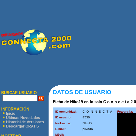
DATOS DE USUARIO
BUSCAR USUARIO
Ficha de Niko19 en la sala C o n n e c t a 2 0
INFORMACIÓN
ID comunidad:
C_O_N_N_E_C_T_A
Fotografía:
Inicio
ID usuario:
8530
Últimas Novedades
Historial de Versiones
Nickname:
Niko19
Descargar GRATIS
E-mail:
privado
Móvil: