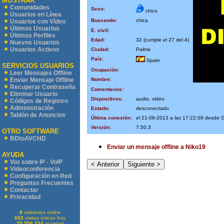
MOSTRAR
Comunidades
Sexo:
chico
Usuarios en Línea
Buscando:
chica
Usuarios con Vídeo
Últimos Usuarios
E. civil:
Últimos Perfiles
Edad:
32 (cumple el 27 del 4)
Nuevos Usuarios
Usuarios Activos
Ciudad:
Palma
País:
Spain
SERVICIOS USUARIOS
Ocupación:
Leer Mensajes Offline
Nombre:
Enviar Mensaje Offline
Recuperar Contraseña
Comentarios:
Eliminar Usuario
Dispositivos:
audio, video
Códigos de Registro
Administración
Estado:
desconectado
Tablón de Anuncios
Última conexión:
el 21-08-2013 a las 17:22:09 desde
Versión:
7.50.3
OTRO SOFTWARE
BDtoAVCHD
Enviar un mensaje offline a Niko19
AYUDA
Voz sobre IP - VoIP
Videoconferencia
Configuración en Red
Preguntas Frecuentes
Contactar
Privacidad
8
visitantes online
602
visitas únicas hoy
35.556.334
accesos