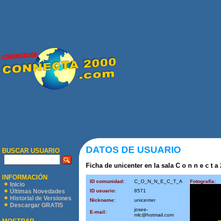
DATOS DE USUARIO
BUSCAR USUARIO
Ficha de unicenter en la sala C o n n e c t a 
INFORMACIÓN
ID comunidad:
C_O_N_N_E_C_T_A
Fotografía:
Inicio
ID usuario:
8571
Últimas Novedades
Historial de Versiones
Nickname:
unicenter
Descargar GRATIS
josee-
E-mail:
mlc@hotmail.com