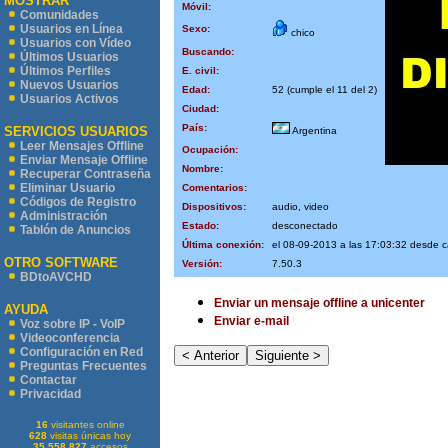
MOSTRAR
Móvil:
Comunidades
Usuarios en Línea
Sexo:
chico
Usuarios con Vídeo
Buscando:
Últimos Usuarios
Últimos Perfiles
E. civil:
Nuevos Usuarios
Edad:
52 (cumple el 11 del 2)
Usuarios Activos
Ciudad:
País:
SERVICIOS USUARIOS
Argentina
Leer Mensajes Offline
Ocupación:
Enviar Mensaje Offline
Nombre:
Recuperar Contraseña
Eliminar Usuario
Comentarios:
Códigos de Registro
Dispositivos:
audio, video
Administración
Estado:
desconectado
Tablón de Anuncios
Última conexión:
el 08-09-2013 a las 17:03:32 desde 
OTRO SOFTWARE
Versión:
7.50.3
BDtoAVCHD
Enviar un mensaje offline a unicenter
AYUDA
Enviar e-mail
Voz sobre IP - VoIP
Videoconferencia
Configuración en Red
Preguntas Frecuentes
Contactar
Privacidad
16
visitantes online
628
visitas únicas hoy
35.558.827
accesos