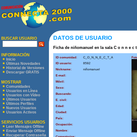
DATOS DE USUARIO
BUSCAR USUARIO
Ficha de niñomanuel en la sala C o n n e c t 
INFORMACIÓN
ID comunidad:
C_O_N_N_E_C_T_A
Fot
Inicio
ID usuario:
8592
Últimas Novedades
Historial de Versiones
Nickname:
niñomanuel
Descargar GRATIS
E-mail:
Móvil:
MOSTRAR
Comunidades
Sexo:
Usuarios en Línea
Buscando:
Usuarios con Vídeo
Últimos Usuarios
E. civil:
Últimos Perfiles
Edad:
Nuevos Usuarios
Usuarios Activos
Ciudad:
País:
SERVICIOS USUARIOS
Ocupación:
Leer Mensajes Offline
Nombre:
Enviar Mensaje Offline
Recuperar Contraseña
Comentarios: