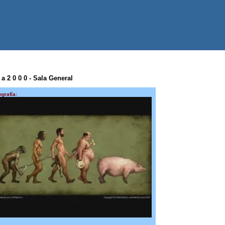
a 2 0 0 0 - Sala General
ografía: