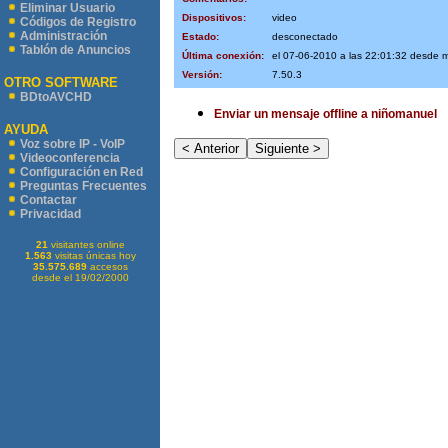
Eliminar Usuario
Dispositivos:
video
Códigos de Registro
Administración
Estado:
desconectado
Tablón de Anuncios
Última conexión:
el 07-06-2010 a las 22:01:32 desde
Versión:
7.50.3
OTRO SOFTWARE
BDtoAVCHD
Enviar un mensaje offline a niñomanuel
AYUDA
Voz sobre IP - VoIP
Videoconferencia
Configuración en Red
Preguntas Frecuentes
Contactar
Privacidad
21
visitantes online
1.563
visitas únicas hoy
35.575.689
accesos
desde el 19/02/2000