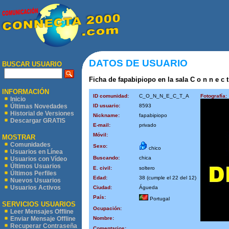
DATOS DE USUARIO
BUSCAR USUARIO
Ficha de fapabipiopo en la sala C o n n e c t
INFORMACIÓN
ID comunidad:
C_O_N_N_E_C_T_A
Fotografía:
Inicio
ID usuario:
8593
Últimas Novedades
Historial de Versiones
Nickname:
fapabipiopo
Descargar GRATIS
E-mail:
privado
Móvil:
MOSTRAR
Comunidades
Sexo:
chico
Usuarios en Línea
Buscando:
chica
Usuarios con Vídeo
Últimos Usuarios
E. civil:
soltero
Últimos Perfiles
Edad:
38 (cumple el 22 del 12)
Nuevos Usuarios
Usuarios Activos
Ciudad:
Águeda
País:
Portugal
SERVICIOS USUARIOS
Ocupación:
Leer Mensajes Offline
Nombre:
Enviar Mensaje Offline
Recuperar Contraseña
Comentarios: