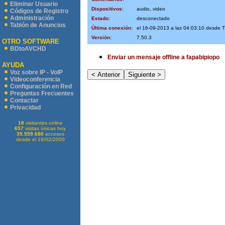
Eliminar Usuario
Dispositivos:
audio, video
Códigos de Registro
Administración
Estado:
desconectado
Tablón de Anuncios
Última conexión:
el 16-09-2013 a las 04:03:10 desde
Versión:
7.50.3
OTRO SOFTWARE
BDtoAVCHD
Enviar un mensaje offline a fapabipiopo
AYUDA
Voz sobre IP - VoIP
Videoconferencia
Configuración en Red
Preguntas Frecuentes
Contactar
Privacidad
18
visitantes online
657
visitas únicas hoy
35.559.680
accesos
desde el 19/02/2000