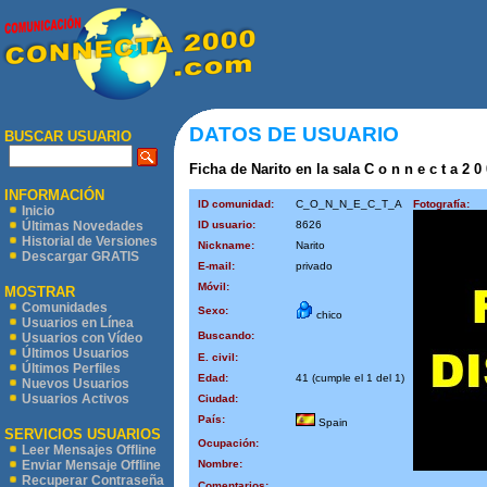
DATOS DE USUARIO
BUSCAR USUARIO
Ficha de Narito en la sala C o n n e c t a 2 0
INFORMACIÓN
ID comunidad:
C_O_N_N_E_C_T_A
Fotografía:
Inicio
ID usuario:
8626
Últimas Novedades
Historial de Versiones
Nickname:
Narito
Descargar GRATIS
E-mail:
privado
Móvil:
MOSTRAR
Comunidades
Sexo:
chico
Usuarios en Línea
Buscando:
Usuarios con Vídeo
Últimos Usuarios
E. civil:
Últimos Perfiles
Edad:
41 (cumple el 1 del 1)
Nuevos Usuarios
Usuarios Activos
Ciudad:
País:
Spain
SERVICIOS USUARIOS
Ocupación:
Leer Mensajes Offline
Nombre:
Enviar Mensaje Offline
Recuperar Contraseña
Comentarios: