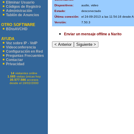
Eliminar Usuario
Dispositivos:
audio, video
Códigos de Registro
Administración
Estado:
desconectado
Tablón de Anuncios
Última conexión:
el 24-09-2013 a las 11:54:16 desde
Versión:
7.50.3
OTRO SOFTWARE
BDtoAVCHD
Enviar un mensaje offline a Narito
AYUDA
Voz sobre IP - VoIP
Videoconferencia
Configuración en Red
Preguntas Frecuentes
Contactar
Privacidad
14
visitantes online
1.085
visitas únicas hoy
35.577.586
accesos
desde el 19/02/2000