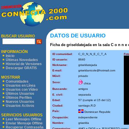
DATOS DE USUARIO
BUSCAR USUARIO
Ficha de griseldatejada en la sala C o n n e c
INFORMACIÓN
ID comunidad:
C_O_N_N_E_C_T_A
Fot
Inicio
ID usuario:
8640
Últimas Novedades
Historial de Versiones
Nickname:
griseldatejada
Descargar GRATIS
E-mail:
griseldanicole@hotmail.com
Móvil:
privado
MOSTRAR
Comunidades
Sexo:
chica
Usuarios en Línea
Buscando:
amigos
Usuarios con Vídeo
Últimos Usuarios
E. civil:
separada
Últimos Perfiles
Edad:
57 (cumple el 15 del 12)
Nuevos Usuarios
Usuarios Activos
Ciudad:
santiago,R.D
País:
Dominican Republic
SERVICIOS USUARIOS
Ocupación:
independiente
Leer Mensajes Offline
Nombre:
griaelda
Enviar Mensaje Offline
Recuperar Contraseña
Comentarios:
AMO a DIOS y a JESUCRISTO como m