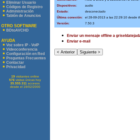
Eliminar Usuario
Dispositivos:
audio
Códigos de Registro
Administración
Estado:
desconectado
Tablón de Anuncios
Última conexión:
el 28-09-2013 a las 22:29:10 desde 
Versión:
7.50.3
OTRO SOFTWARE
BDtoAVCHD
Enviar un mensaje offline a griseldatejad
AYUDA
Enviar e-mail
Voz sobre IP - VoIP
Videoconferencia
Configuración en Red
Preguntas Frecuentes
Contactar
Privacidad
19
visitantes online
576
visitas únicas hoy
35.555.311
accesos
desde el 19/02/2000