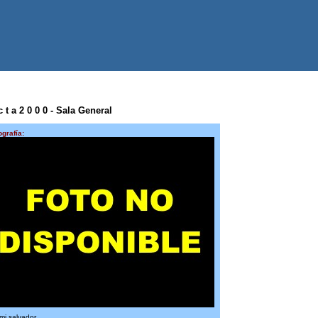
 t a 2 0 0 0 - Sala General
ografía:
i salvador