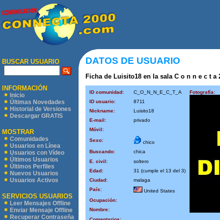
DATOS DE USUARIO
BUSCAR USUARIO
Ficha de Luisito18 en la sala C o n n e c t a 
INFORMACIÓN
ID comunidad:
C_O_N_N_E_C_T_A
Fotografía:
Inicio
ID usuario:
8711
Últimas Novedades
Historial de Versiones
Nickname:
Luisito18
Descargar GRATIS
E-mail:
privado
Móvil:
MOSTRAR
Comunidades
Sexo:
chico
Usuarios en Línea
Buscando:
chica
Usuarios con Vídeo
Últimos Usuarios
E. civil:
soltero
Últimos Perfiles
Edad:
31 (cumple el 13 del 3)
Nuevos Usuarios
Usuarios Activos
Ciudad:
malaga
País:
United States
SERVICIOS USUARIOS
Ocupación:
Leer Mensajes Offline
Nombre:
Enviar Mensaje Offline
Recuperar Contraseña
Comentarios: