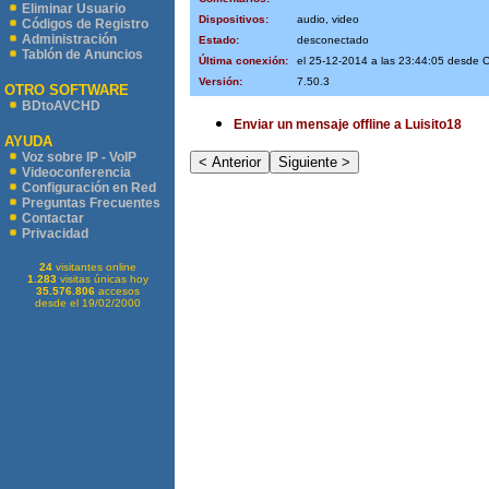
Eliminar Usuario
Dispositivos:
audio, video
Códigos de Registro
Administración
Estado:
desconectado
Tablón de Anuncios
Última conexión:
el 25-12-2014 a las 23:44:05 desde
Versión:
7.50.3
OTRO SOFTWARE
BDtoAVCHD
Enviar un mensaje offline a Luisito18
AYUDA
Voz sobre IP - VoIP
Videoconferencia
Configuración en Red
Preguntas Frecuentes
Contactar
Privacidad
24
visitantes online
1.283
visitas únicas hoy
35.576.806
accesos
desde el 19/02/2000