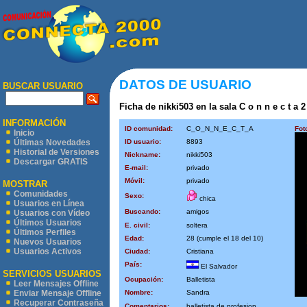
DATOS DE USUARIO
BUSCAR USUARIO
Ficha de nikki503 en la sala C o n n e c t a 2
INFORMACIÓN
ID comunidad:
C_O_N_N_E_C_T_A
Fot
Inicio
ID usuario:
8893
Últimas Novedades
Historial de Versiones
Nickname:
nikki503
Descargar GRATIS
E-mail:
privado
Móvil:
privado
MOSTRAR
Comunidades
Sexo:
chica
Usuarios en Línea
Buscando:
amigos
Usuarios con Vídeo
Últimos Usuarios
E. civil:
soltera
Últimos Perfiles
Edad:
28 (cumple el 18 del 10)
Nuevos Usuarios
Usuarios Activos
Ciudad:
Cristiana
País:
El Salvador
SERVICIOS USUARIOS
Ocupación:
Balletista
Leer Mensajes Offline
Nombre:
Sandra
Enviar Mensaje Offline
Recuperar Contraseña
Comentarios:
balletista de profesion