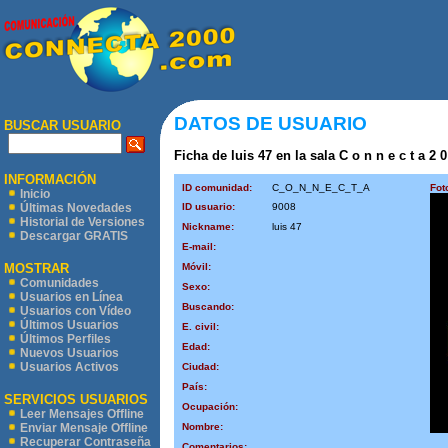
DATOS DE USUARIO
BUSCAR USUARIO
Ficha de luis 47 en la sala C o n n e c t a 2 
INFORMACIÓN
ID comunidad:
C_O_N_N_E_C_T_A
Fot
Inicio
ID usuario:
9008
Últimas Novedades
Historial de Versiones
Nickname:
luis 47
Descargar GRATIS
E-mail:
Móvil:
MOSTRAR
Comunidades
Sexo:
Usuarios en Línea
Buscando:
Usuarios con Vídeo
Últimos Usuarios
E. civil:
Últimos Perfiles
Edad:
Nuevos Usuarios
Usuarios Activos
Ciudad:
País:
SERVICIOS USUARIOS
Ocupación:
Leer Mensajes Offline
Nombre:
Enviar Mensaje Offline
Recuperar Contraseña
Comentarios: