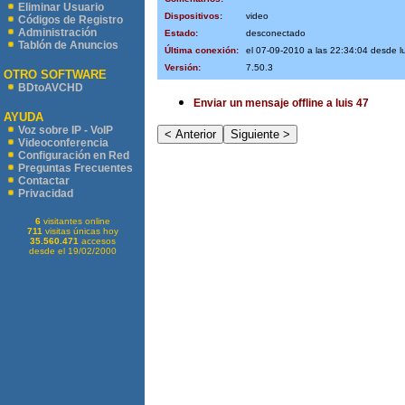
Eliminar Usuario
Dispositivos:
video
Códigos de Registro
Administración
Estado:
desconectado
Tablón de Anuncios
Última conexión:
el 07-09-2010 a las 22:34:04 desde l
Versión:
7.50.3
OTRO SOFTWARE
BDtoAVCHD
Enviar un mensaje offline a luis 47
AYUDA
Voz sobre IP - VoIP
Videoconferencia
Configuración en Red
Preguntas Frecuentes
Contactar
Privacidad
6
visitantes online
711
visitas únicas hoy
35.560.471
accesos
desde el 19/02/2000