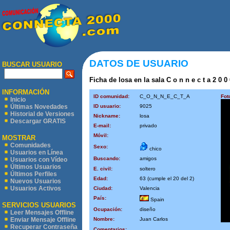
DATOS DE USUARIO
BUSCAR USUARIO
Ficha de losa en la sala C o n n e c t a 2 0 0
INFORMACIÓN
ID comunidad:
C_O_N_N_E_C_T_A
Fot
Inicio
ID usuario:
9025
Últimas Novedades
Historial de Versiones
Nickname:
losa
Descargar GRATIS
E-mail:
privado
Móvil:
MOSTRAR
Comunidades
Sexo:
chico
Usuarios en Línea
Buscando:
amigos
Usuarios con Vídeo
Últimos Usuarios
E. civil:
soltero
Últimos Perfiles
Edad:
63 (cumple el 20 del 2)
Nuevos Usuarios
Usuarios Activos
Ciudad:
Valencia
País:
Spain
SERVICIOS USUARIOS
Ocupación:
diseño
Leer Mensajes Offline
Nombre:
Juan Carlos
Enviar Mensaje Offline
Recuperar Contraseña
Comentarios: