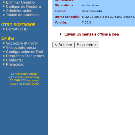
Eliminar Usuario
Dispositivos:
audio, video
Códigos de Registro
Administración
Estado:
desconectado
Tablón de Anuncios
Última conexión:
el 22-03-2014 a las 22:54:42 desde 
Versión:
7.50.3
OTRO SOFTWARE
BDtoAVCHD
Enviar un mensaje offline a losa
AYUDA
Voz sobre IP - VoIP
Videoconferencia
Configuración en Red
Preguntas Frecuentes
Contactar
Privacidad
19
visitantes online
717
visitas únicas hoy
35.560.805
accesos
desde el 19/02/2000