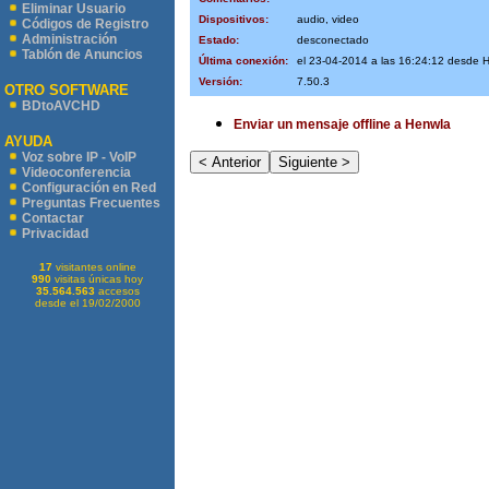
Eliminar Usuario
Dispositivos:
audio, video
Códigos de Registro
Administración
Estado:
desconectado
Tablón de Anuncios
Última conexión:
el 23-04-2014 a las 16:24:12 desde 
Versión:
7.50.3
OTRO SOFTWARE
BDtoAVCHD
Enviar un mensaje offline a Henwla
AYUDA
Voz sobre IP - VoIP
Videoconferencia
Configuración en Red
Preguntas Frecuentes
Contactar
Privacidad
17
visitantes online
990
visitas únicas hoy
35.564.563
accesos
desde el 19/02/2000