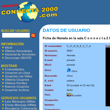
DATOS DE USUARIO
BUSCAR USUARIO
Ficha de Henwla en la sala C o n n e c t a 2 
INFORMACIÓN
ID comunidad:
C_O_N_N_E_C_T_A
Fot
Inicio
ID usuario:
9087
Últimas Novedades
Historial de Versiones
Nickname:
Henwla
Descargar GRATIS
E-mail:
privado
Móvil:
privado
MOSTRAR
Comunidades
Sexo:
chico
Usuarios en Línea
Buscando:
chica
Usuarios con Vídeo
Últimos Usuarios
E. civil:
soltero
Últimos Perfiles
Edad:
50 (cumple el 22 del 10)
Nuevos Usuarios
Usuarios Activos
Ciudad:
Quito
País:
Ecuador
SERVICIOS USUARIOS
Ocupación:
Leer Mensajes Offline
Nombre:
Enviar Mensaje Offline
Recuperar Contraseña
Comentarios: