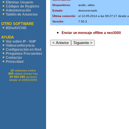
Eliminar Usuario
Dispositivos:
audio, video
Códigos de Registro
Administración
Estado:
desconectado
Tablón de Anuncios
Última conexión:
el 12-05-2014 a las 08:27:17 desde 
Versión:
7.50.3
OTRO SOFTWARE
BDtoAVCHD
Enviar un mensaje offline a neo3000
AYUDA
Voz sobre IP - VoIP
Videoconferencia
Configuración en Red
Preguntas Frecuentes
Contactar
Privacidad
10
visitantes online
895
visitas únicas hoy
35.562.295
accesos
desde el 19/02/2000