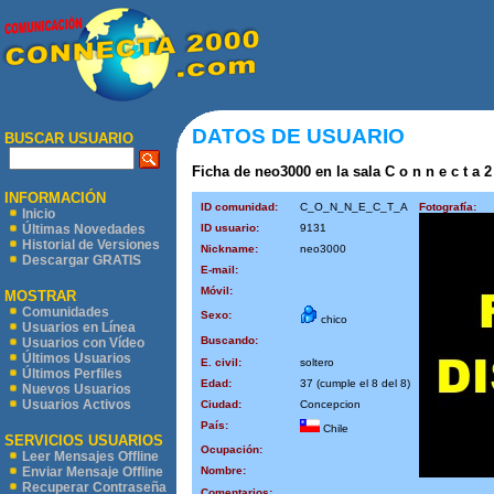
DATOS DE USUARIO
BUSCAR USUARIO
Ficha de neo3000 en la sala C o n n e c t a 2
INFORMACIÓN
ID comunidad:
C_O_N_N_E_C_T_A
Fotografía:
Inicio
ID usuario:
9131
Últimas Novedades
Historial de Versiones
Nickname:
neo3000
Descargar GRATIS
E-mail:
Móvil:
MOSTRAR
Comunidades
Sexo:
chico
Usuarios en Línea
Buscando:
Usuarios con Vídeo
Últimos Usuarios
E. civil:
soltero
Últimos Perfiles
Edad:
37 (cumple el 8 del 8)
Nuevos Usuarios
Usuarios Activos
Ciudad:
Concepcion
País:
Chile
SERVICIOS USUARIOS
Ocupación:
Leer Mensajes Offline
Nombre:
Enviar Mensaje Offline
Recuperar Contraseña
Comentarios: