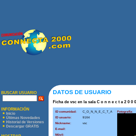
DATOS DE USUARIO
BUSCAR USUARIO
Ficha de vsc en la sala C o n n e c t a 2 0 0 
INFORMACIÓN
ID comunidad:
C_O_N_N_E_C_T_A
Fotografía:
Inicio
ID usuario:
9164
Últimas Novedades
Historial de Versiones
Nickname:
vsc
Descargar GRATIS
E-mail:
Móvil: