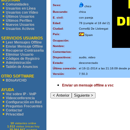
MOSTRAR
Comunidades
Sexo:
chico
Usuarios en Línea
Buscando:
chica
Usuarios con Vídeo
Últimos Usuarios
E. civil:
con pareja
Últimos Perfiles
Edad:
78 (cumple el 18 del 2)
Nuevos Usuarios
Usuarios Activos
Ciudad:
Cornellá De Llobregat
País:
Spain
SERVICIOS USUARIOS
Ocupación:
Leer Mensajes Offline
Nombre:
Enviar Mensaje Offline
Recuperar Contraseña
Comentarios:
Eliminar Usuario
Dispositivos:
audio, video
Códigos de Registro
Administración
Estado:
desconectado
Tablón de Anuncios
Última conexión:
el 16-11-2014 a las 21:16:09 desde 
Versión:
7.50.3
OTRO SOFTWARE
BDtoAVCHD
Enviar un mensaje offline a vsc
AYUDA
Voz sobre IP - VoIP
Videoconferencia
Configuración en Red
Preguntas Frecuentes
Contactar
Privacidad
10
visitantes online
1.012
visitas únicas hoy
35.564.847
accesos