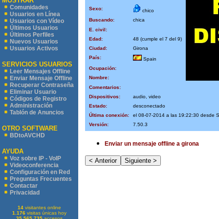
MOSTRAR
Comunidades
Sexo:
chico
Usuarios en Línea
Buscando:
chica
Usuarios con Vídeo
Últimos Usuarios
E. civil:
Últimos Perfiles
Edad:
48 (cumple el 7 del 9)
Nuevos Usuarios
Usuarios Activos
Ciudad:
Girona
País:
Spain
SERVICIOS USUARIOS
Ocupación:
Leer Mensajes Offline
Nombre:
Enviar Mensaje Offline
Recuperar Contraseña
Comentarios:
Eliminar Usuario
Dispositivos:
audio, video
Códigos de Registro
Administración
Estado:
desconectado
Tablón de Anuncios
Última conexión:
el 08-07-2014 a las 19:22:30 desde 
Versión:
7.50.3
OTRO SOFTWARE
BDtoAVCHD
Enviar un mensaje offline a girona
AYUDA
Voz sobre IP - VoIP
Videoconferencia
Configuración en Red
Preguntas Frecuentes
Contactar
Privacidad
14
visitantes online
1.176
visitas únicas hoy
35.565.735
accesos