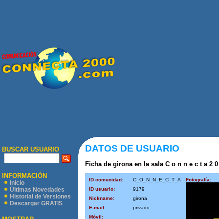
DATOS DE USUARIO
BUSCAR USUARIO
Ficha de girona en la sala C o n n e c t a 2 0
INFORMACIÓN
ID comunidad:
C_O_N_N_E_C_T_A
Fotografía:
Inicio
ID usuario:
9179
Últimas Novedades
Historial de Versiones
Nickname:
girona
Descargar GRATIS
E-mail:
privado
Móvil: