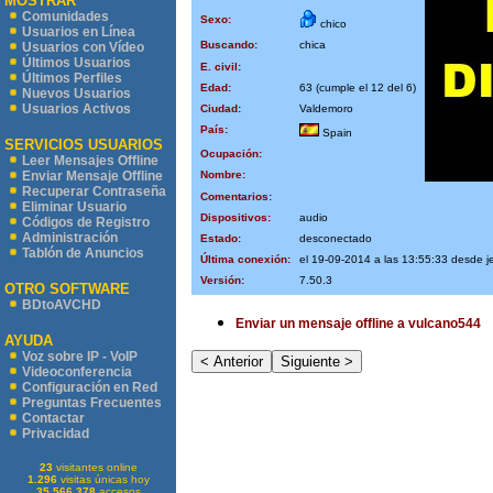
MOSTRAR
Comunidades
Sexo:
chico
Usuarios en Línea
Buscando:
chica
Usuarios con Vídeo
Últimos Usuarios
E. civil:
Últimos Perfiles
Edad:
63 (cumple el 12 del 6)
Nuevos Usuarios
Usuarios Activos
Ciudad:
Valdemoro
País:
Spain
SERVICIOS USUARIOS
Ocupación:
Leer Mensajes Offline
Nombre:
Enviar Mensaje Offline
Recuperar Contraseña
Comentarios:
Eliminar Usuario
Dispositivos:
audio
Códigos de Registro
Administración
Estado:
desconectado
Tablón de Anuncios
Última conexión:
el 19-09-2014 a las 13:55:33 desde 
Versión:
7.50.3
OTRO SOFTWARE
BDtoAVCHD
Enviar un mensaje offline a vulcano544
AYUDA
Voz sobre IP - VoIP
Videoconferencia
Configuración en Red
Preguntas Frecuentes
Contactar
Privacidad
23
visitantes online
1.296
visitas únicas hoy
35.566.378
accesos