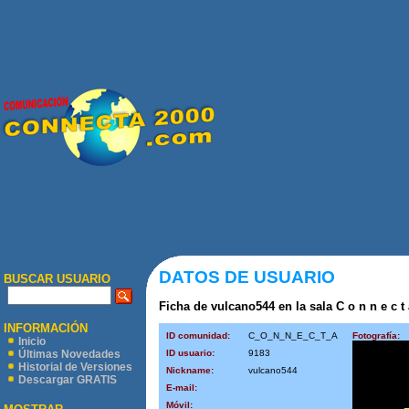
DATOS DE USUARIO
BUSCAR USUARIO
Ficha de vulcano544 en la sala C o n n e c t 
INFORMACIÓN
ID comunidad:
C_O_N_N_E_C_T_A
Fotografía:
Inicio
ID usuario:
9183
Últimas Novedades
Historial de Versiones
Nickname:
vulcano544
Descargar GRATIS
E-mail:
Móvil: