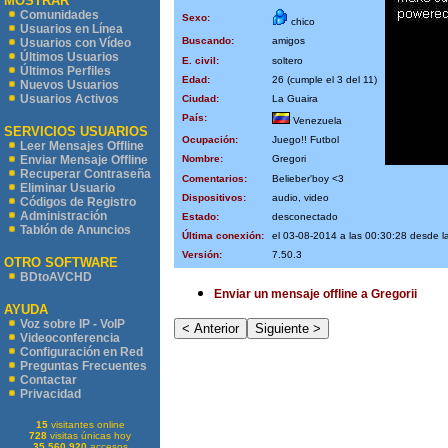
MOSTRAR
Comunidades
Sexo:
chico
Usuarios en Línea
Buscando:
amigos
Usuarios con Vídeo
Últimos Usuarios
E. civil:
soltero
Últimos Perfiles
Edad:
26 (cumple el 3 del 11)
Nuevos Usuarios
Usuarios Activos
Ciudad:
La Guaira
País:
Venezuela
SERVICIOS USUARIOS
Ocupación:
Juego!! Futbol
Leer Mensajes Offline
Nombre:
Gregori
Enviar Mensaje Offline
Recuperar Contraseña
Comentarios:
Belieber'boy <3
Eliminar Usuario
Dispositivos:
audio, video
Códigos de Registro
Administración
Estado:
desconectado
Tablón de Anuncios
Última conexión:
el 03-08-2014 a las 00:30:28 desde 
Versión:
7.50.3
OTRO SOFTWARE
BDtoAVCHD
Enviar un mensaje offline a Gregorii
AYUDA
Voz sobre IP - VoIP
Videoconferencia
Configuración en Red
Preguntas Frecuentes
Contactar
Privacidad
15
visitantes online
728
visitas únicas hoy
35.560.920
accesos