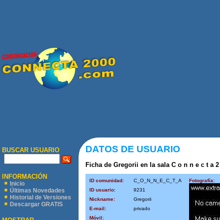
DATOS DE USUARIO
BUSCAR USUARIO
Ficha de Gregorii en la sala C o n n e c t a 2
INFORMACIÓN
ID comunidad:
C_O_N_N_E_C_T_A
Fotografía:
Inicio
ID usuario:
9231
Últimas Novedades
Historial de Versiones
Nickname:
Gregorii
Descargar GRATIS
E-mail:
privado
Móvil: