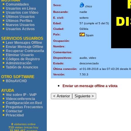
MOSTRAR
Comunidades
Sexo:
chico
Usuarios en Línea
Buscando:
nadie
Usuarios con Vídeo
Últimos Usuarios
E. civil:
soltero
Últimos Perfiles
Edad:
57 (cumple el 5 del 5)
Nuevos Usuarios
Usuarios Activos
Ciudad:
Gélida
País:
Spain
SERVICIOS USUARIOS
Ocupación:
Leer Mensajes Offline
Nombre:
Enviar Mensaje Offline
Recuperar Contraseña
Comentarios:
Eliminar Usuario
Dispositivos:
audio, video
Códigos de Registro
Administración
Estado:
desconectado
Tablón de Anuncios
Última conexión:
el 01-08-2016 a las 07:43:26 desde 
Versión:
7.50.3
OTRO SOFTWARE
BDtoAVCHD
Enviar un mensaje offline a vilota
AYUDA
Voz sobre IP - VoIP
Videoconferencia
Configuración en Red
Preguntas Frecuentes
Contactar
Privacidad
8
visitantes online
713
visitas únicas hoy
35.560.467
accesos