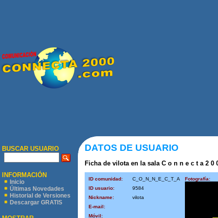
DATOS DE USUARIO
BUSCAR USUARIO
Ficha de vilota en la sala C o n n e c t a 2 0
INFORMACIÓN
ID comunidad:
C_O_N_N_E_C_T_A
Fotografía:
Inicio
ID usuario:
9584
Últimas Novedades
Historial de Versiones
Nickname:
vilota
Descargar GRATIS
E-mail:
Móvil: