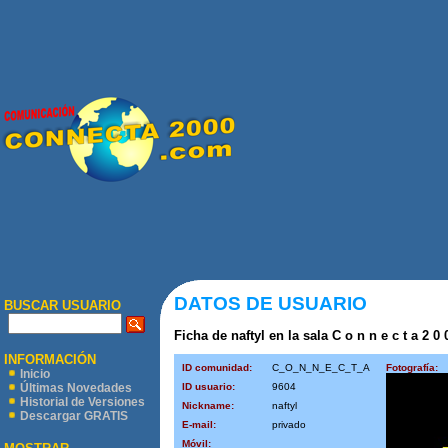
DATOS DE USUARIO
BUSCAR USUARIO
Ficha de naftyl en la sala C o n n e c t a 2 0
INFORMACIÓN
ID comunidad:
C_O_N_N_E_C_T_A
Fotografía:
Inicio
ID usuario:
9604
Últimas Novedades
Historial de Versiones
Nickname:
naftyl
Descargar GRATIS
E-mail:
privado
Móvil: