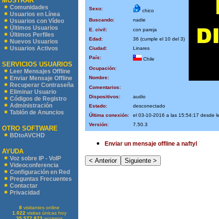
MOSTRAR
Comunidades
Sexo:
chico
Usuarios en Línea
Buscando:
nadie
Usuarios con Vídeo
Últimos Usuarios
E. civil:
con pareja
Últimos Perfiles
Edad:
36 (cumple el 10 del 3)
Nuevos Usuarios
Usuarios Activos
Ciudad:
Linares
País:
Chile
SERVICIOS USUARIOS
Ocupación:
Leer Mensajes Offline
Nombre:
Enviar Mensaje Offline
Recuperar Contraseña
Comentarios:
Eliminar Usuario
Dispositivos:
audio
Códigos de Registro
Administración
Estado:
desconectado
Tablón de Anuncios
Última conexión:
el 03-10-2016 a las 15:54:17 desde 
Versión:
7.50.3
OTRO SOFTWARE
BDtoAVCHD
Enviar un mensaje offline a naftyl
AYUDA
Voz sobre IP - VoIP
Videoconferencia
Configuración en Red
Preguntas Frecuentes
Contactar
Privacidad
8
visitantes online
1.022
visitas únicas hoy
35.577.873
accesos