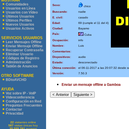
MOSTRAR
Comunidades
Sexo:
chico
Usuarios en Línea
Buscando:
nadie
Usuarios con Vídeo
Últimos Usuarios
E. civil:
casado
Últimos Perfiles
Edad:
69 (cumple el 11 del 4)
Nuevos Usuarios
Usuarios Activos
Ciudad:
Bayamo
País:
Cuba
SERVICIOS USUARIOS
Ocupación:
info
Leer Mensajes Offline
Nombre:
Luis
Enviar Mensaje Offline
Recuperar Contraseña
Comentarios:
Eliminar Usuario
Dispositivos:
audio
Códigos de Registro
Administración
Estado:
desconectado
Tablón de Anuncios
Última conexión:
el 06-11-2017 a las 20:07:32 desde 
Versión:
7.50.3
OTRO SOFTWARE
BDtoAVCHD
Enviar un mensaje offline a Gamboa
AYUDA
Voz sobre IP - VoIP
Videoconferencia
Configuración en Red
Preguntas Frecuentes
Contactar
Privacidad
22
visitantes online
587
visitas únicas hoy
35.555.781
accesos