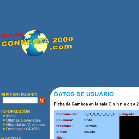
DATOS DE USUARIO
BUSCAR USUARIO
Ficha de Gamboa en la sala C o n n e c t a 2
INFORMACIÓN
ID comunidad:
C_O_N_N_E_C_T_A
Fotografía:
Inicio
ID usuario:
9733
Últimas Novedades
Historial de Versiones
Nickname:
Gamboa
Descargar GRATIS
E-mail:
privado
Móvil: