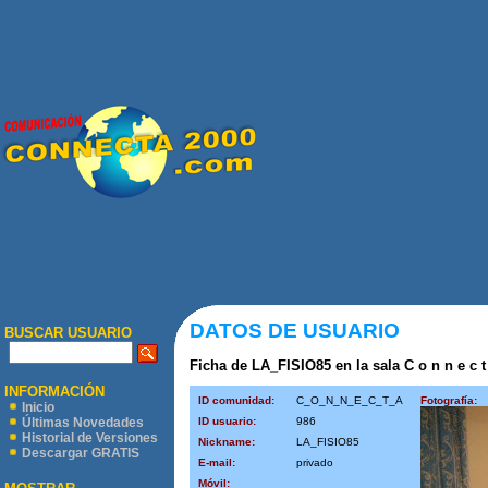
DATOS DE USUARIO
BUSCAR USUARIO
Ficha de LA_FISIO85 en la sala C o n n e c t 
INFORMACIÓN
ID comunidad:
C_O_N_N_E_C_T_A
Fotografía:
Inicio
ID usuario:
986
Últimas Novedades
Historial de Versiones
Nickname:
LA_FISIO85
Descargar GRATIS
E-mail:
privado
Móvil: