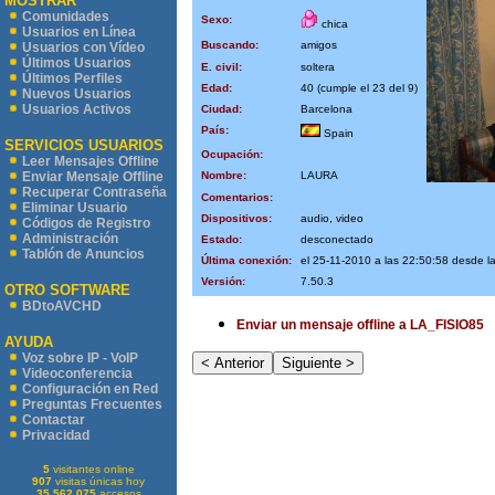
MOSTRAR
Comunidades
Sexo:
chica
Usuarios en Línea
Buscando:
amigos
Usuarios con Vídeo
Últimos Usuarios
E. civil:
soltera
Últimos Perfiles
Edad:
40 (cumple el 23 del 9)
Nuevos Usuarios
Usuarios Activos
Ciudad:
Barcelona
País:
Spain
SERVICIOS USUARIOS
Ocupación:
Leer Mensajes Offline
Nombre:
LAURA
Enviar Mensaje Offline
Recuperar Contraseña
Comentarios:
Eliminar Usuario
Dispositivos:
audio, video
Códigos de Registro
Administración
Estado:
desconectado
Tablón de Anuncios
Última conexión:
el 25-11-2010 a las 22:50:58 desde 
Versión:
7.50.3
OTRO SOFTWARE
BDtoAVCHD
Enviar un mensaje offline a LA_FISIO85
AYUDA
Voz sobre IP - VoIP
Videoconferencia
Configuración en Red
Preguntas Frecuentes
Contactar
Privacidad
5
visitantes online
907
visitas únicas hoy
35.562.075
accesos