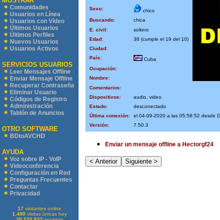
MOSTRAR
Comunidades
Sexo:
chico
Usuarios en Línea
Buscando:
chica
Usuarios con Vídeo
Últimos Usuarios
E. civil:
soltero
Últimos Perfiles
Edad:
38 (cumple el 19 del 10)
Nuevos Usuarios
Usuarios Activos
Ciudad:
País:
Cuba
SERVICIOS USUARIOS
Ocupación:
Leer Mensajes Offline
Nombre:
Enviar Mensaje Offline
Recuperar Contraseña
Comentarios:
Eliminar Usuario
Dispositivos:
audio, video
Códigos de Registro
Administración
Estado:
desconectado
Tablón de Anuncios
Última conexión:
el 04-09-2020 a las 05:58:52 desd
Versión:
7.50.3
OTRO SOFTWARE
BDtoAVCHD
Enviar un mensaje offline a Hectorgf24
AYUDA
Voz sobre IP - VoIP
Videoconferencia
Configuración en Red
Preguntas Frecuentes
Contactar
Privacidad
17
visitantes online
1.490
visitas únicas hoy
35.570.833
accesos