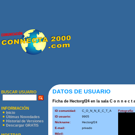
DATOS DE USUARIO
BUSCAR USUARIO
Ficha de Hectorgf24 en la sala C o n n e c t a
INFORMACIÓN
ID comunidad:
C_O_N_N_E_C_T_A
Fotografía:
Inicio
ID usuario:
9905
Últimas Novedades
Historial de Versiones
Nickname:
Hectorgf24
Descargar GRATIS
E-mail:
privado
Móvil: