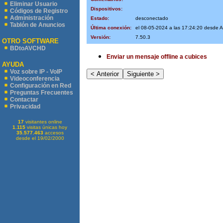
Eliminar Usuario
Dispositivos:
Códigos de Registro
Administración
Estado:
desconectado
Tablón de Anuncios
Última conexión:
el 08-05-2024 a las 17:24:20 desde 
Versión:
7.50.3
OTRO SOFTWARE
BDtoAVCHD
Enviar un mensaje offline a cubices
AYUDA
Voz sobre IP - VoIP
Videoconferencia
Configuración en Red
Preguntas Frecuentes
Contactar
Privacidad
17
visitantes online
1.115
visitas únicas hoy
35.577.463
accesos
desde el 19/02/2000