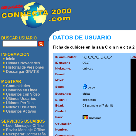
DATOS DE USUARIO
BUSCAR USUARIO
Ficha de cubices en la sala C o n n e c t a 2 
INFORMACIÓN
ID comunidad:
C_O_N_N_E_C_T_A
Fot
Inicio
ID usuario:
9917
Últimas Novedades
Historial de Versiones
Nickname:
cubices
Descargar GRATIS
E-mail:
Móvil:
MOSTRAR
Comunidades
Sexo:
chico
Usuarios en Línea
Buscando:
chica
Usuarios con Vídeo
Últimos Usuarios
E. civil:
separado
Últimos Perfiles
Edad:
63 (cumple el 7 del 8)
Nuevos Usuarios
Usuarios Activos
Ciudad:
País:
Romania
SERVICIOS USUARIOS
Ocupación:
Leer Mensajes Offline
Nombre:
Enviar Mensaje Offline
Recuperar Contraseña
Comentarios: