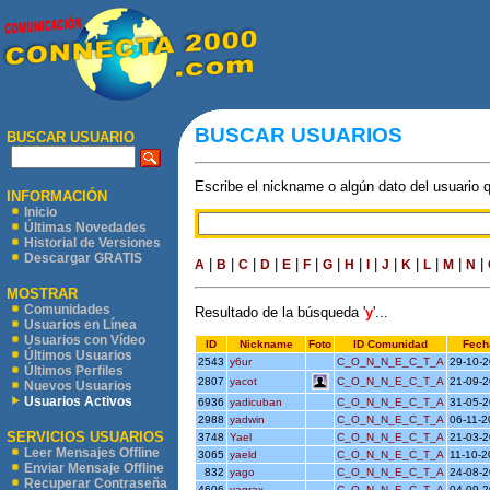
BUSCAR USUARIOS
BUSCAR USUARIO
Escribe el nickname o algún dato del usuario 
INFORMACIÓN
Inicio
Últimas Novedades
Historial de Versiones
Descargar GRATIS
|
|
|
|
|
|
|
|
|
|
|
|
|
|
A
B
C
D
E
F
G
H
I
J
K
L
M
N
MOSTRAR
Comunidades
Resultado de la búsqueda '
y
'...
Usuarios en Línea
Usuarios con Vídeo
ID
Nickname
Foto
ID Comunidad
Fech
Últimos Usuarios
2543
y6ur
C_O_N_N_E_C_T_A
29-10-
Últimos Perfiles
2807
yacot
C_O_N_N_E_C_T_A
21-09-
Nuevos Usuarios
Usuarios Activos
6936
yadicuban
C_O_N_N_E_C_T_A
31-05-
2988
yadwin
C_O_N_N_E_C_T_A
06-11-
SERVICIOS USUARIOS
3748
Yael
C_O_N_N_E_C_T_A
21-03-
Leer Mensajes Offline
3065
yaeld
C_O_N_N_E_C_T_A
11-10-
Enviar Mensaje Offline
832
yago
C_O_N_N_E_C_T_A
24-08-
Recuperar Contraseña
4606
yagrax
C_O_N_N_E_C_T_A
04-09-