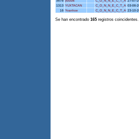
5676
yuuuis
C_O_N_N_E_C_T_A
27-07-
1313
YUXTACAN
C_O_N_N_E_C_T_A
03-06-
16
Yvanhoe
C_O_N_N_E_C_T_A
23-10-
Se han encontrado
165
registros coincidentes.