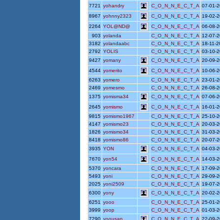
7721
yohandry
C_O_N_N_E_C_T_A
07-01-
8967
yohnny2323
C_O_N_N_E_C_T_A
19-02-
2264
YOL@ND@
C_O_N_N_E_C_T_A
06-08-
903
yolanda
C_O_N_N_E_C_T_A
12-07-
3182
yolandaabc
C_O_N_N_E_C_T_A
18-11-
2792
YOLIS
C_O_N_N_E_C_T_A
03-10-
9427
yomany
C_O_N_N_E_C_T_A
20-09-
4544
yomerito
C_O_N_N_E_C_T_A
10-06-
6263
yomero
C_O_N_N_E_C_T_A
23-01-
2469
yomesmo
C_O_N_N_E_C_T_A
26-08-
1375
yomisma34
C_O_N_N_E_C_T_A
07-06-
2645
yomismo
C_O_N_N_E_C_T_A
16-01-
9815
yomismo1967
C_O_N_N_E_C_T_A
25-10-
4147
yomismo23
C_O_N_N_E_C_T_A
20-03-
1826
yomismo34
C_O_N_N_E_C_T_A
31-03-
8418
yomismo86
C_O_N_N_E_C_T_A
20-07-
3935
YON
C_O_N_N_E_C_T_A
04-03-
7670
yon54
C_O_N_N_E_C_T_A
14-03-
5370
yoncara
C_O_N_N_E_C_T_A
17-09-
5493
yoni
C_O_N_N_E_C_T_A
29-09-
2025
yoni2509
C_O_N_N_E_C_T_A
19-07-
6300
yony
C_O_N_N_E_C_T_A
20-02-
6251
yooo
C_O_N_N_E_C_T_A
25-01-
3999
yoop
C_O_N_N_E_C_T_A
01-03-
7290
yoousan
C_O_N_N_E_C_T_A
22-09-