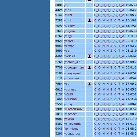
6086
yop
C_O_N_N_E_C_T_A
11-07-
4325
yop1
C_O_N_N_E_C_T_A
09-04-
9141
YOPI
C_O_N_N_E_C_T_A
13-05-
7282
yordi
C_O_N_N_E_C_T_A
25-10-
7622
YORDY
C_O_N_N_E_C_T_A
14-12-
343
yorgeni
C_O_N_N_E_C_T_A
11-07-
8762
yorgy
C_O_N_N_E_C_T_A
07-11-
5920
york26
C_O_N_N_E_C_T_A
22-11-2
6550
yorman
C_O_N_N_E_C_T_A
17-03-
8690
yos
C_O_N_N_E_C_T_A
03-11-
4461
YoS191
C_O_N_N_E_C_T_A
27-04-
2768
yoshua_47
C_O_N_N_E_C_T_A
15-09-
7709
yosoy.german
C_O_N_N_E_C_T_A
05-01-
2186
yosoyaquel
C_O_N_N_E_C_T_A
29-07-
6311
yotambien
C_O_N_N_E_C_T_A
05-05-
7084
you
C_O_N_N_E_C_T_A
17-09-
6915
youness
C_O_N_N_E_C_T_A
30-05-
1137
YOUS
C_O_N_N_E_C_T_A
09-02-
660
YOUS68
C_O_N_N_E_C_T_A
21-11-
2554
yousy
C_O_N_N_E_C_T_A
07-09-
1991
YOVANISAN
C_O_N_N_E_C_T_A
16-07-
1818
YOVANY
C_O_N_N_E_C_T_A
10-08-
5580
yoyella
C_O_N_N_E_C_T_A
11-10-2
8457
yo_leyenda
C_O_N_N_E_C_T_A
16-01-
9446
Yo_mismo
C_O_N_N_E_C_T_A
23-08-
5266
ypcuadross
C_O_N_N_E_C_T_A
31-08-