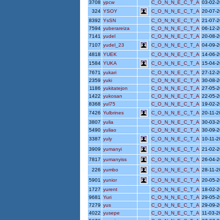
3708
ypcw
C_O_N_N_E_C_T_A
03-02-
324
YSOY
C_O_N_N_E_C_T_A
20-07-
8392
YsSN
C_O_N_N_E_C_T_A
21-07-
7594
yuberareiza
C_O_N_N_E_C_T_A
06-12-
7141
yudel
C_O_N_N_E_C_T_A
20-08-
7107
yudel_23
C_O_N_N_E_C_T_A
04-09-
4818
YUEK
C_O_N_N_E_C_T_A
14-06-
1584
YUKA
C_O_N_N_E_C_T_A
15-04-
7671
yukari
C_O_N_N_E_C_T_A
27-12-
2359
yuki
C_O_N_N_E_C_T_A
30-08-
1186
yukitatejon
C_O_N_N_E_C_T_A
27-05-
1422
yukosan
C_O_N_N_E_C_T_A
22-05-
8368
yul75
C_O_N_N_E_C_T_A
19-02-
7426
Yulbrines
C_O_N_N_E_C_T_A
20-11-
3807
yulia
C_O_N_N_E_C_T_A
30-03-
5490
yuliao
C_O_N_N_E_C_T_A
30-09-
3387
yuly
C_O_N_N_E_C_T_A
10-11-
3909
yumanyi
C_O_N_N_E_C_T_A
21-02-
7817
yumanyiss
C_O_N_N_E_C_T_A
26-04-
226
yumbo
C_O_N_N_E_C_T_A
28-11-2
5901
yunior
C_O_N_N_E_C_T_A
20-05-
1727
yurent
C_O_N_N_E_C_T_A
18-02-
9681
Yuri
C_O_N_N_E_C_T_A
29-05-
7279
yus
C_O_N_N_E_C_T_A
29-09-
4022
yusepe
C_O_N_N_E_C_T_A
11-03-2