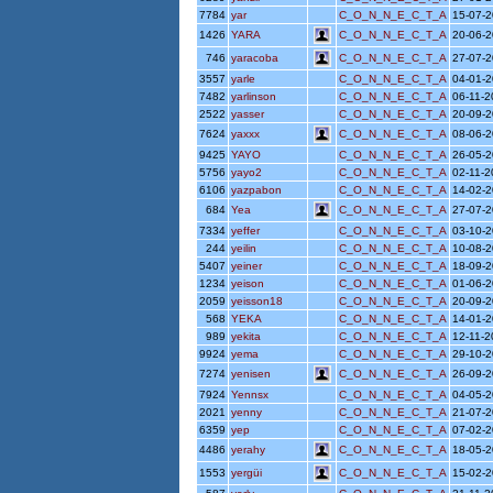
7784
yar
C_O_N_N_E_C_T_A
15-07-
1426
YARA
C_O_N_N_E_C_T_A
20-06-
746
yaracoba
C_O_N_N_E_C_T_A
27-07-
3557
yarle
C_O_N_N_E_C_T_A
04-01-
7482
yarlinson
C_O_N_N_E_C_T_A
06-11-
2522
yasser
C_O_N_N_E_C_T_A
20-09-
7624
yaxxx
C_O_N_N_E_C_T_A
08-06-
9425
YAYO
C_O_N_N_E_C_T_A
26-05-
5756
yayo2
C_O_N_N_E_C_T_A
02-11-2
6106
yazpabon
C_O_N_N_E_C_T_A
14-02-
684
Yea
C_O_N_N_E_C_T_A
27-07-
7334
yeffer
C_O_N_N_E_C_T_A
03-10-
244
yeilin
C_O_N_N_E_C_T_A
10-08-
5407
yeiner
C_O_N_N_E_C_T_A
18-09-
1234
yeison
C_O_N_N_E_C_T_A
01-06-
2059
yeisson18
C_O_N_N_E_C_T_A
20-09-
568
YEKA
C_O_N_N_E_C_T_A
14-01-
989
yekita
C_O_N_N_E_C_T_A
12-11-
9924
yema
C_O_N_N_E_C_T_A
29-10-
7274
yenisen
C_O_N_N_E_C_T_A
26-09-
7924
Yennsx
C_O_N_N_E_C_T_A
04-05-
2021
yenny
C_O_N_N_E_C_T_A
21-07-
6359
yep
C_O_N_N_E_C_T_A
07-02-
4486
yerahy
C_O_N_N_E_C_T_A
18-05-
1553
yergüi
C_O_N_N_E_C_T_A
15-02-