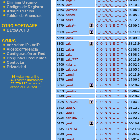
Eliminar Usuario
5625
yairo
C_O_N_N_E_C_T_A
17-10-
Códigos de Registro
4854
yairssss
C_O_N_N_E_C_T_A
20-06-
Administración
9534
Yaismil
C_O_N_N_E_C_T_A
10-05-
Tablón de Anuncios
7210
Yaiza
C_O_N_N_E_C_T_A
29-12-
OTRO SOFTWARE
3479
yaiza**
C_O_N_N_E_C_T_A
02-09-
BDtoAVCHD
7239
yaiza***
C_O_N_N_E_C_T_A
25-11-
7359
yaizo
C_O_N_N_E_C_T_A
10-09-
AYUDA
3368
yak
C_O_N_N_E_C_T_A
28-11-
Voz sobre IP - VoIP
Videoconferencia
2232
yakitu
C_O_N_N_E_C_T_A
01-08-
Configuración en Red
5122
yako
C_O_N_N_E_C_T_A
03-08-
Preguntas Frecuentes
8738
yako777
C_O_N_N_E_C_T_A
10-11-
Contactar
6466
Yalana
C_O_N_N_E_C_T_A
29-02-
Privacidad
8189
yalopez
C_O_N_N_E_C_T_A
12-05-
517
yamal
C_O_N_N_E_C_T_A
10-11-
26
visitantes online
1476
yamil
C_O_N_N_E_C_T_A
14-06-
1.461
visitas únicas hoy
35.570.270
accesos
8694
yamilgut
C_O_N_N_E_C_T_A
17-10-
desde el 19/02/2000
1653
yamilita
C_O_N_N_E_C_T_A
22-06-
3140
yan78
C_O_N_N_E_C_T_A
18-10-
9035
YANCAR
C_O_N_N_E_C_T_A
21-04-
3483
yandry
C_O_N_N_E_C_T_A
15-12-
7157
yanet
C_O_N_N_E_C_T_A
03-09-
3926
Yaneth........
C_O_N_N_E_C_T_A
22-02-
5425
yani
C_O_N_N_E_C_T_A
20-10-
8745
YANIRA
C_O_N_N_E_C_T_A
03-11-
9040
yany
C_O_N_N_E_C_T_A
18-04-
6289
yanzil
C_O_N_N_E_C_T_A
27-01-