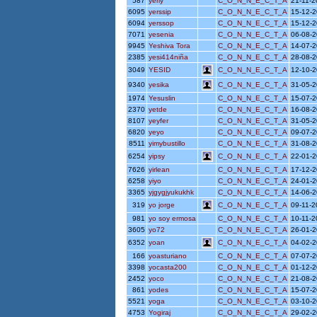
587
yerly
C_O_N_N_E_C_T_A
21-11-
6095
yerssip
C_O_N_N_E_C_T_A
15-12-
6094
yerssop
C_O_N_N_E_C_T_A
15-12-
7071
yesenia
C_O_N_N_E_C_T_A
06-08-
9945
Yeshiva Tora
C_O_N_N_E_C_T_A
14-07-
2385
yesi414niña
C_O_N_N_E_C_T_A
28-08-
3049
YESID
C_O_N_N_E_C_T_A
12-10-
9340
yesika
C_O_N_N_E_C_T_A
31-05-
1974
Yesuslin
C_O_N_N_E_C_T_A
15-07-
2370
yetde
C_O_N_N_E_C_T_A
16-08-
8107
yeyfer
C_O_N_N_E_C_T_A
31-05-
6820
yeyo
C_O_N_N_E_C_T_A
09-07-
8511
yimybustillo
C_O_N_N_E_C_T_A
31-08-
6254
yipsy
C_O_N_N_E_C_T_A
22-01-
7626
yirlean
C_O_N_N_E_C_T_A
17-12-
6258
yiyo
C_O_N_N_E_C_T_A
24-01-
3365
yjgygjyukukhk
C_O_N_N_E_C_T_A
14-06-
319
yo jorge
C_O_N_N_E_C_T_A
09-11-
981
yo soy ermosa
C_O_N_N_E_C_T_A
10-11-
3605
yo72
C_O_N_N_E_C_T_A
26-01-
6352
yoan
C_O_N_N_E_C_T_A
04-02-
166
yoasturiano
C_O_N_N_E_C_T_A
07-07-
3398
yocasta200
C_O_N_N_E_C_T_A
01-12-
2452
yoco
C_O_N_N_E_C_T_A
21-08-
861
yodes
C_O_N_N_E_C_T_A
15-07-
5521
yoga
C_O_N_N_E_C_T_A
03-10-
4753
Yogiraj
C_O_N_N_E_C_T_A
29-02-